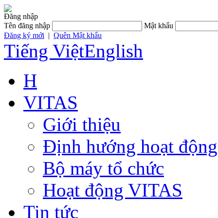
Đăng nhập
Tên đăng nhập
Mật khẩu
Đăng ký mới
|
Quên Mật khẩu
Tiếng Việt
English
H
VITAS
Giới thiệu
Định hướng hoạt động
Bộ máy tổ chức
Hoạt động VITAS
Tin tức