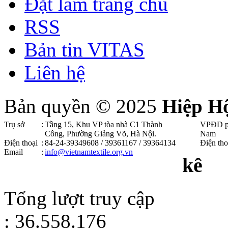
Đặt làm trang chủ
RSS
Bản tin VITAS
Liên hệ
Bản quyền © 2025
Hiệp H
Trụ sở
:
Tầng 15, Khu VP tòa nhà C1 Thành
VPĐD p
Công, Phường Giảng Võ, Hà Nội .
Nam
Điện thoại
:
84-24-39349608 / 39361167 / 39364134
Điện tho
Email
:
info@vietnamtextile.org.vn
kê
Tổng lượt truy cập
: 36.558.176