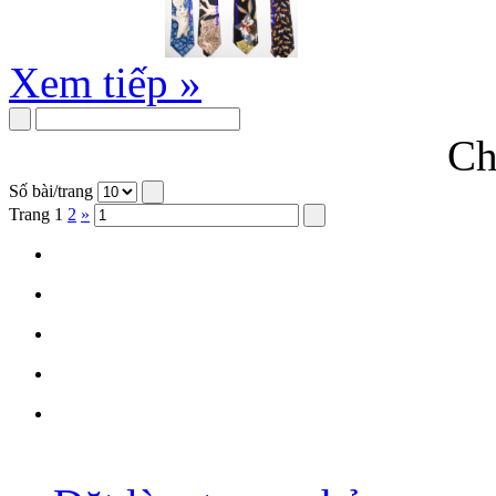
Xem tiếp »
Ch
Số bài/trang
Trang
1
2
»