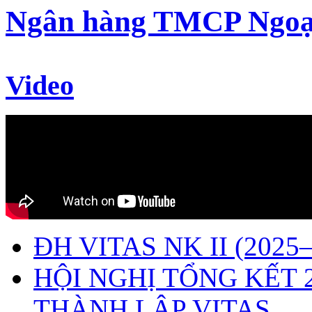
Ngân hàng TMCP Ngoạ
Video
ĐH VITAS NK II (2025–
HỘI NGHỊ TỔNG KẾT 
THÀNH LẬP VITAS