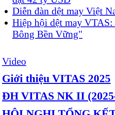
Diễn đàn dệt may Việt N
Hiệp hội dệt may VTAS:
Bông Bền Vững"
Video
Giới thiệu VITAS 2025
ĐH VITAS NK II (2025
HỘI NGHỊ TỔNG KẾT