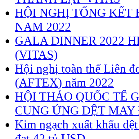
HỘI NGHỊ TỔNG KẾT 
NAM 2022
GALA DINNER 2022 H
(VITAS)
Hội nghị toàn thể Liên
(AFTEX) năm 2022
HỘI THẢO QUỐC TẾ G
CUNG ỨNG DỆT MAY 
Kim ngạch xuất khẩu dệ
đạt 42 tỷ USD