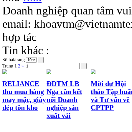
Doanh nghiệp quan tâm vui l
email: khoavtm@vietnamtexti
hợp tác
Tin khác :
Số bài/trang
Trang
1
2
»
RELIANCE
ĐDTM LB
Mời dự Hội
thu mua hàng
Nga cần kết
thảo Tập huấ
may mặc, giày
nối Doanh
và Tư vấn về
dép tồn kho
nghiệp sản
CPTPP
xuất vải