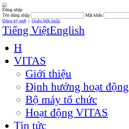
Đăng nhập
Tên đăng nhập
Mật khẩu
Đăng ký mới
|
Quên Mật khẩu
Tiếng Việt
English
H
VITAS
Giới thiệu
Định hướng hoạt động
Bộ máy tổ chức
Hoạt động VITAS
Tin tức