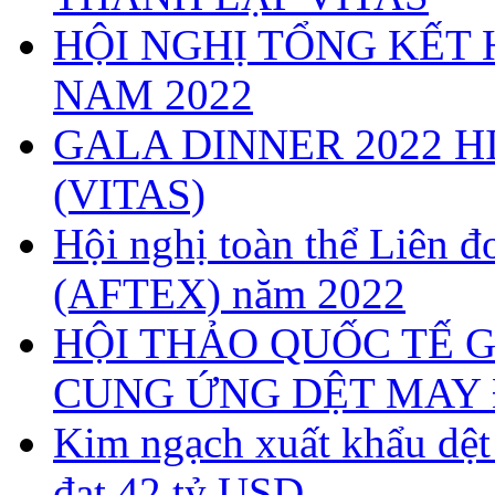
HỘI NGHỊ TỔNG KẾT 
NAM 2022
GALA DINNER 2022 H
(VITAS)
Hội nghị toàn thể Liên
(AFTEX) năm 2022
HỘI THẢO QUỐC TẾ G
CUNG ỨNG DỆT MAY 
Kim ngạch xuất khẩu dệ
đạt 42 tỷ USD