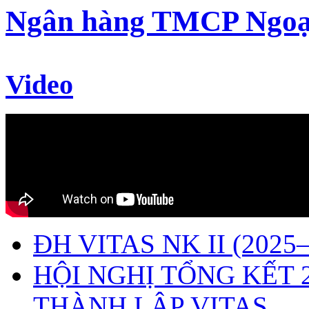
Ngân hàng TMCP Ngoạ
Video
ĐH VITAS NK II (2025–
HỘI NGHỊ TỔNG KẾT 
THÀNH LẬP VITAS