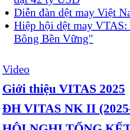
Diễn đàn dệt may Việt N
Hiệp hội dệt may VTAS:
Bông Bền Vững"
Video
Giới thiệu VITAS 2025
ĐH VITAS NK II (2025
HỘI NGHỊ TỔNG KẾT