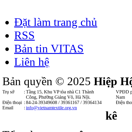
Đặt làm trang chủ
RSS
Bản tin VITAS
Liên hệ
Bản quyền © 2025
Hiệp H
Trụ sở
:
Tầng 15, Khu VP tòa nhà C1 Thành
VPĐD p
Công, Phường Giảng Võ, Hà Nội .
Nam
Điện thoại
:
84-24-39349608 / 39361167 / 39364134
Điện tho
Email
:
info@vietnamtextile.org.vn
kê