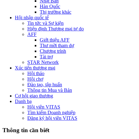
Nhật Bản
Hàn Quốc
Thị trường khác
Hội nhập quốc tế
Tin tức và Sự kiện
Hiệp định Thương mại tự do
AFF
Giới thiệu AFF
Thư mời tham dự
Chương trình
Tài trợ
STAR Network
Xúc tiến thương mại
Hội thảo
Hội chợ
Đào tạo, tập huấn
Thông tin Mua và Bán
Cơ hội giao thương
Danh bạ
Hội viên VITAS
Tìm kiếm Doanh nghiệp
Đăng ký hội viên VITAS
Thông tin cần biết