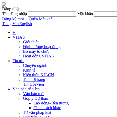
Đăng nhập
Tên đăng nhập
Mật khẩu
Đăng ký mới
|
Quên Mật khẩu
Tiếng Việt
English
H
VITAS
Giới thiệu
Định hướng hoạt động
Bộ máy tổ chức
Hoạt động VITAS
Tin tức
Chuyên ngành
Kinh tế
Kiến thức KH-CN
Tin thời trang
Tin Hội viên
Văn bản tiện ích
Văn bản mới
Góp ý Dự thảo
Lao động-Tiền lương
Chính sách khác
Tư vấn pháp luật