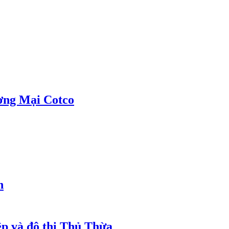
ơng Mại Cotco
h
ệp và đô thị Thủ Thừa