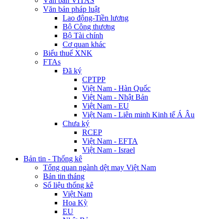
Văn bản VITAS
Văn bản pháp luật
Lao động-Tiền lương
Bộ Công thương
Bộ Tài chính
Cơ quan khác
Biểu thuế XNK
FTAs
Đã ký
CPTPP
Việt Nam - Hàn Quốc
Việt Nam - Nhật Bản
Việt Nam - EU
Việt Nam - Liên minh Kinh tế Á Âu
Chưa ký
RCEP
Việt Nam - EFTA
Việt Nam - Israel
Bản tin - Thống kê
Tổng quan ngành dệt may Việt Nam
Bản tin tháng
Số liệu thống kê
Việt Nam
Hoa Kỳ
EU