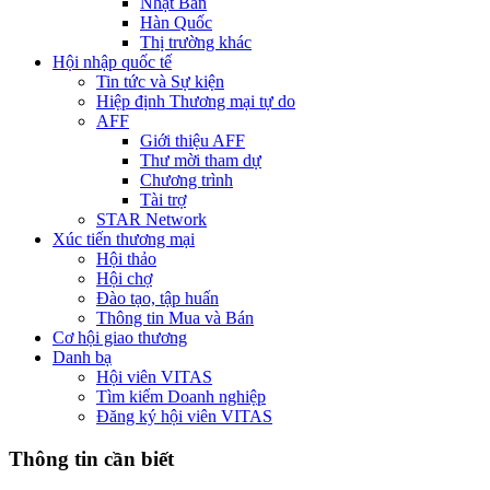
Nhật Bản
Hàn Quốc
Thị trường khác
Hội nhập quốc tế
Tin tức và Sự kiện
Hiệp định Thương mại tự do
AFF
Giới thiệu AFF
Thư mời tham dự
Chương trình
Tài trợ
STAR Network
Xúc tiến thương mại
Hội thảo
Hội chợ
Đào tạo, tập huấn
Thông tin Mua và Bán
Cơ hội giao thương
Danh bạ
Hội viên VITAS
Tìm kiếm Doanh nghiệp
Đăng ký hội viên VITAS
Thông tin cần biết