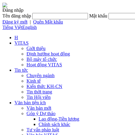
Đăng nhập
Tên đăng nhập
Mật khẩu
Đăng ký mới
|
Quên Mật khẩu
Tiếng Việt
English
H
VITAS
Giới thiệu
Định hướng hoạt động
Bộ máy tổ chức
Hoạt động VITAS
Tin tức
Chuyên ngành
Kinh tế
Kiến thức KH-CN
Tin thời trang
Tin Hội viên
Văn bản tiện ích
Văn bản mới
Góp ý Dự thảo
Lao động-Tiền lương
Chính sách khác
Tư vấn pháp luật