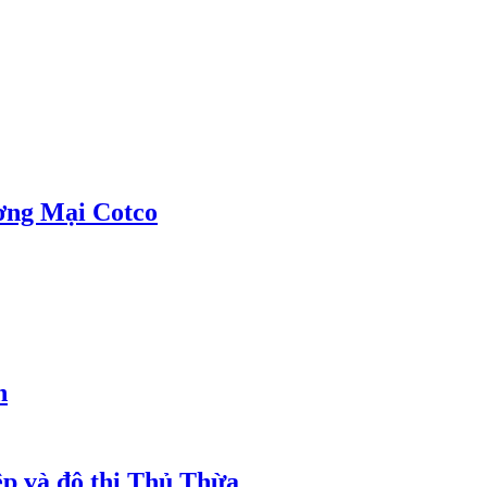
ơng Mại Cotco
h
ệp và đô thị Thủ Thừa