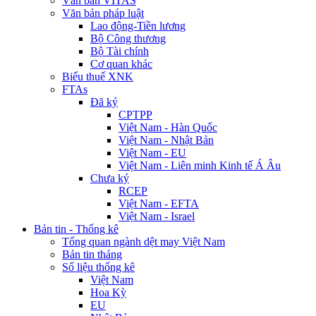
Văn bản VITAS
Văn bản pháp luật
Lao động-Tiền lương
Bộ Công thương
Bộ Tài chính
Cơ quan khác
Biểu thuế XNK
FTAs
Đã ký
CPTPP
Việt Nam - Hàn Quốc
Việt Nam - Nhật Bản
Việt Nam - EU
Việt Nam - Liên minh Kinh tế Á Âu
Chưa ký
RCEP
Việt Nam - EFTA
Việt Nam - Israel
Bản tin - Thống kê
Tổng quan ngành dệt may Việt Nam
Bản tin tháng
Số liệu thống kê
Việt Nam
Hoa Kỳ
EU