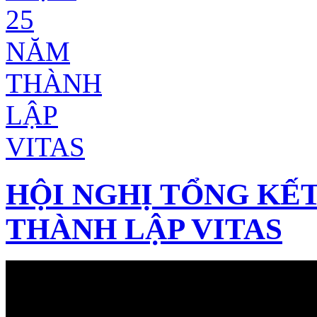
HỘI NGHỊ TỔNG KẾT
THÀNH LẬP VITAS