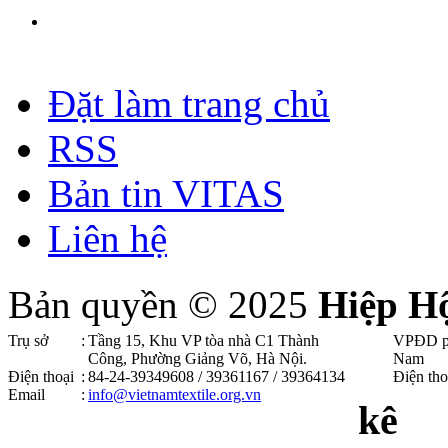
Đặt làm trang chủ
RSS
Bản tin VITAS
Liên hệ
Bản quyền © 2025
Hiệp H
Trụ sở
:
Tầng 15, Khu VP tòa nhà C1 Thành
VPĐD p
Công, Phường Giảng Võ, Hà Nội .
Nam
Điện thoại
:
84-24-39349608 / 39361167 / 39364134
Điện tho
Email
:
info@vietnamtextile.org.vn
kê