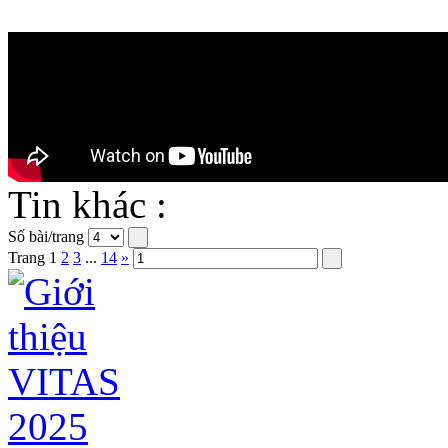
Tin khác :
Số bài/trang
Trang
1
2
3
...
14
»