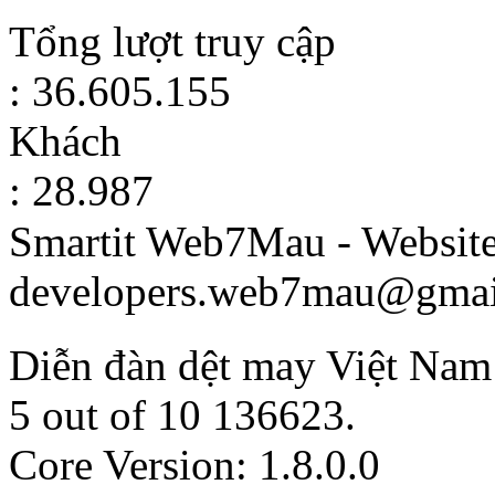
Tổng lượt truy cập
: 36.605.155
Khách
: 28.987
Smartit Web7Mau - Websit
developers.web7mau@gmai
Diễn đàn dệt may Việt Nam
5
out of
10
136623
.
Core Version: 1.8.0.0