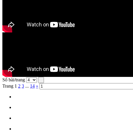
Số bài/trang
Trang
1
2
3
...
14
»