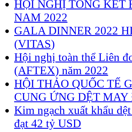
HỘI NGHỊ TỔNG KẾT 
NAM 2022
GALA DINNER 2022 H
(VITAS)
Hội nghị toàn thể Liên
(AFTEX) năm 2022
HỘI THẢO QUỐC TẾ G
CUNG ỨNG DỆT MAY 
Kim ngạch xuất khẩu dệ
đạt 42 tỷ USD