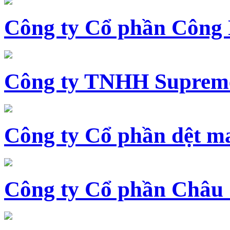
Công ty Cổ phần Công
Công ty TNHH Supreme
Công ty Cổ phần dệt 
Công ty Cổ phần Châu