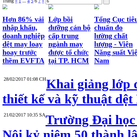
Trang
«
1
...
4
5
6
7
»
Hơn 86% vải
Lớp bồi
Tổng Cục tiê
nhập khẩu,
dưỡng cán bộ
chuẩn đo
doanh nghiệp
cấp trung
lường chất
dệt may loay
ngành may
lượng - Viện
hoay trước
được tổ chức
Năng suất Việ
thềm EVFTA
tại TP. HCM
Nam
28/02/2017 01:08 CH
Khai giảng lớp 
thiết kế và kỹ thuật dệ
21/02/2017 10:35 SA
Trường Đại học
Nội kỷ niệm 50 thành l