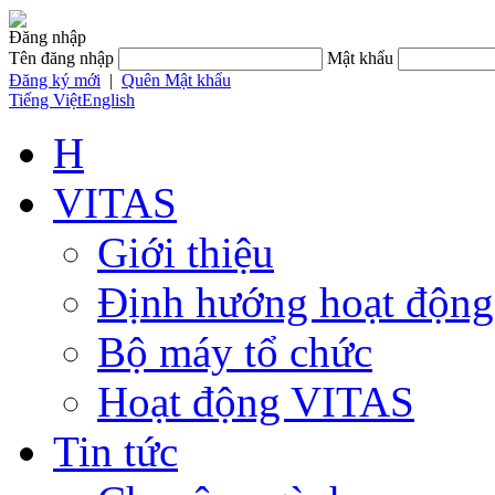
Đăng nhập
Tên đăng nhập
Mật khẩu
Đăng ký mới
|
Quên Mật khẩu
Tiếng Việt
English
H
VITAS
Giới thiệu
Định hướng hoạt động
Bộ máy tổ chức
Hoạt động VITAS
Tin tức