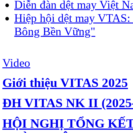
Diễn đàn dệt may Việt N
Hiệp hội dệt may VTAS:
Bông Bền Vững"
Video
Giới thiệu VITAS 2025
ĐH VITAS NK II (2025
HỘI NGHỊ TỔNG KẾT