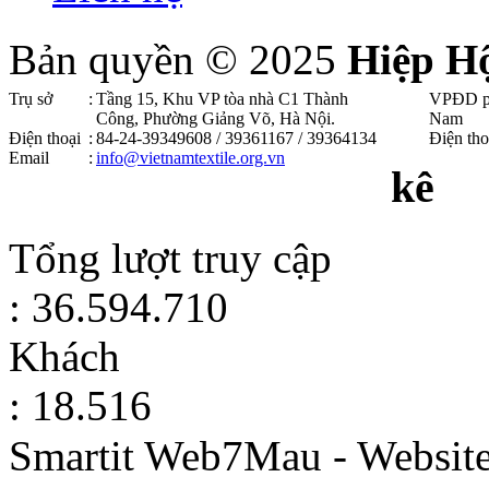
Bản quyền © 2025
Hiệp H
Trụ sở
:
Tầng 15, Khu VP tòa nhà C1 Thành
VPĐD p
Công, Phường Giảng Võ, Hà Nội .
Nam
Điện thoại
:
84-24-39349608 / 39361167 / 39364134
Điện tho
Email
:
info@vietnamtextile.org.vn
kê
Tổng lượt truy cập
: 36.594.710
Khách
: 18.516
Smartit Web7Mau - Websit