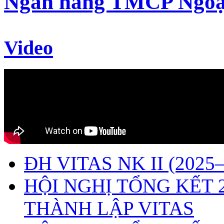
Ngân hàng TMCP Ngoạ
Video
ĐH VITAS NK II (2025–
HỘI NGHỊ TỔNG KẾT 
THÀNH LẬP VITAS