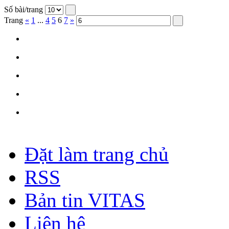
Số bài/trang
Trang
«
1
...
4
5
6
7
»
Đặt làm trang chủ
RSS
Bản tin VITAS
Liên hệ