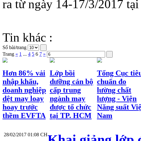
ra từ ngày
14-17/3/2017 tạ
Tin khác :
Số bài/trang
Trang
«
1
...
4
5
6
7
»
Hơn 86% vải
Lớp bồi
Tổng Cục tiê
nhập khẩu,
dưỡng cán bộ
chuẩn đo
doanh nghiệp
cấp trung
lường chất
dệt may loay
ngành may
lượng - Viện
hoay trước
được tổ chức
Năng suất Việ
thềm EVFTA
tại TP. HCM
Nam
28/02/2017 01:08 CH
Khai giảng lớp 