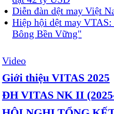
Diễn đàn dệt may Việt N
Hiệp hội dệt may VTAS:
Bông Bền Vững"
Video
Giới thiệu VITAS 2025
ĐH VITAS NK II (2025
HỘI NGHỊ TỔNG KẾT