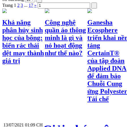
Trang
1
2
3
...
17
»
Khả năng
Công nghệ
Ganesha
phân hủy sinh
quần áo thông
Ecosphere
học của bông:
minh là gì và
triển khai nề
biến rác thải
nó hoạt động
tảng
dệt may thành
như thế nào?
CertainT®
giá trị
của tập đoàn
Applied DNA
để đảm bảo
Chuỗi Cung
ứng Polyeste
Tái chế
13/07/2021 01:09 CH