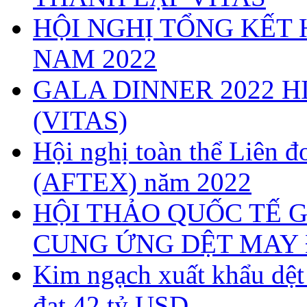
HỘI NGHỊ TỔNG KẾT 
NAM 2022
GALA DINNER 2022 H
(VITAS)
Hội nghị toàn thể Liên
(AFTEX) năm 2022
HỘI THẢO QUỐC TẾ G
CUNG ỨNG DỆT MAY 
Kim ngạch xuất khẩu dệ
đạt 42 tỷ USD