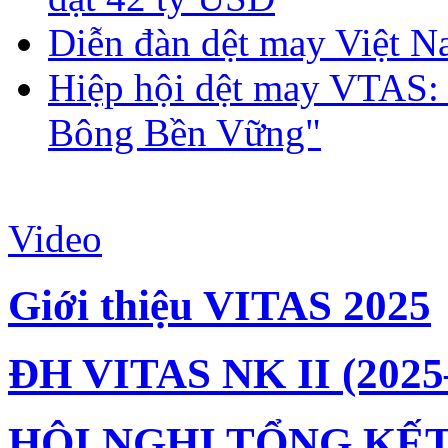
Diễn đàn dệt may Việt N
Hiệp hội dệt may VTAS:
Bông Bền Vững"
Video
Giới thiệu VITAS 2025
ĐH VITAS NK II (2025
HỘI NGHỊ TỔNG KẾT