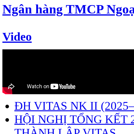
Ngân hàng TMCP Ngoạ
Video
ĐH VITAS NK II (2025–
HỘI NGHỊ TỔNG KẾT 
THÀNH LẬP VITAS