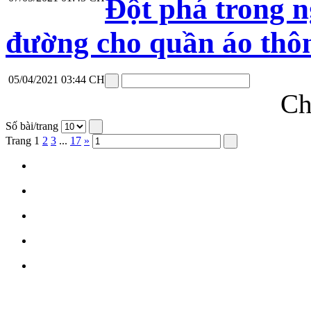
Đột phá trong n
đường cho quần áo thô
05/04/2021 03:44 CH
Ch
Số bài/trang
Trang
1
2
3
...
17
»