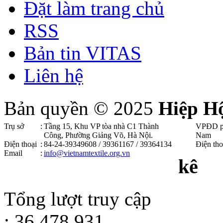
Đặt làm trang chủ
RSS
Bản tin VITAS
Liên hệ
Bản quyền © 2025
Hiệp H
Trụ sở
:
Tầng 15, Khu VP tòa nhà C1 Thành
VPĐD p
Công, Phường Giảng Võ, Hà Nội .
Nam
Điện thoại
:
84-24-39349608 / 39361167 / 39364134
Điện tho
Email
:
info@vietnamtextile.org.vn
kê
Tổng lượt truy cập
: 36.478.931