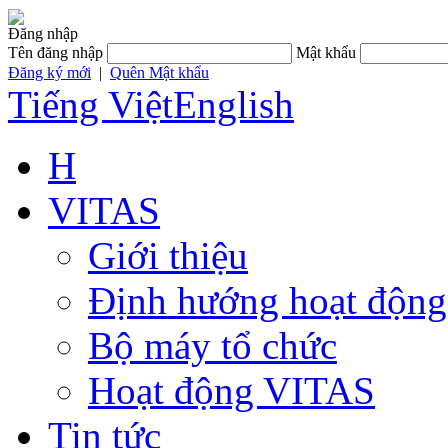
Đăng nhập
Tên đăng nhập
Mật khẩu
Đăng ký mới
|
Quên Mật khẩu
Tiếng Việt
English
H
VITAS
Giới thiệu
Định hướng hoạt động
Bộ máy tổ chức
Hoạt động VITAS
Tin tức