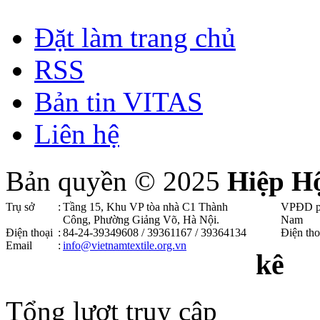
Đặt làm trang chủ
RSS
Bản tin VITAS
Liên hệ
Bản quyền © 2025
Hiệp H
Trụ sở
:
Tầng 15, Khu VP tòa nhà C1 Thành
VPĐD p
Công, Phường Giảng Võ, Hà Nội .
Nam
Điện thoại
:
84-24-39349608 / 39361167 / 39364134
Điện tho
Email
:
info@vietnamtextile.org.vn
kê
Tổng lượt truy cập