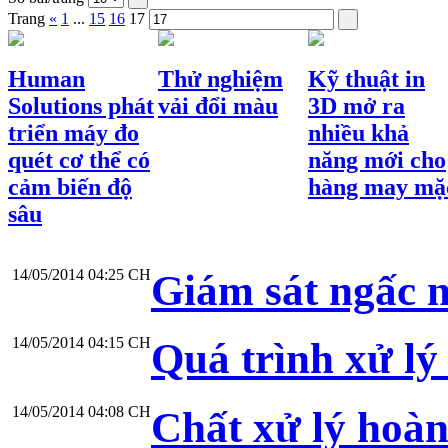
Trang
«
1
...
15
16
17
Human
Thử nghiệm
Kỹ thuật in
Solutions phát
vải đổi màu
3D mở ra
triển máy đo
nhiều khả
quét cơ thể có
năng mới cho
cảm biến độ
hàng may mặ
sâu
14/05/2014 04:25 CH
Giám sát ngấc n
14/05/2014 04:15 CH
Quá trình xử lý
14/05/2014 04:08 CH
Chất xử lý hoàn