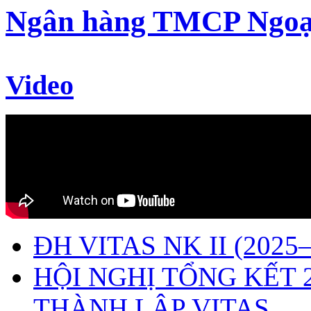
Ngân hàng TMCP Ngoạ
Video
ĐH VITAS NK II (2025–
HỘI NGHỊ TỔNG KẾT 
THÀNH LẬP VITAS