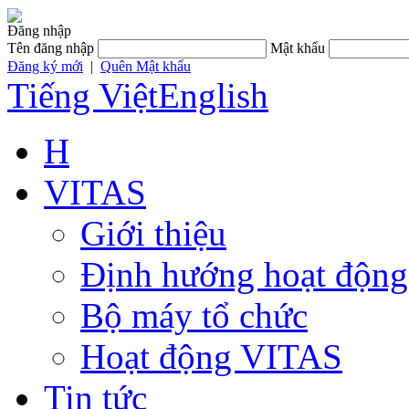
Đăng nhập
Tên đăng nhập
Mật khẩu
Đăng ký mới
|
Quên Mật khẩu
Tiếng Việt
English
H
VITAS
Giới thiệu
Định hướng hoạt động
Bộ máy tổ chức
Hoạt động VITAS
Tin tức