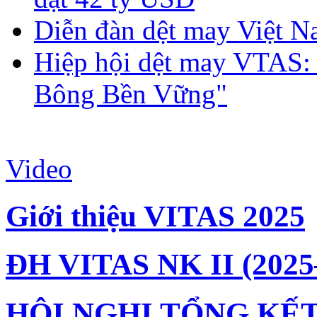
Diễn đàn dệt may Việt N
Hiệp hội dệt may VTAS:
Bông Bền Vững"
Video
Giới thiệu VITAS 2025
ĐH VITAS NK II (2025
HỘI NGHỊ TỔNG KẾT