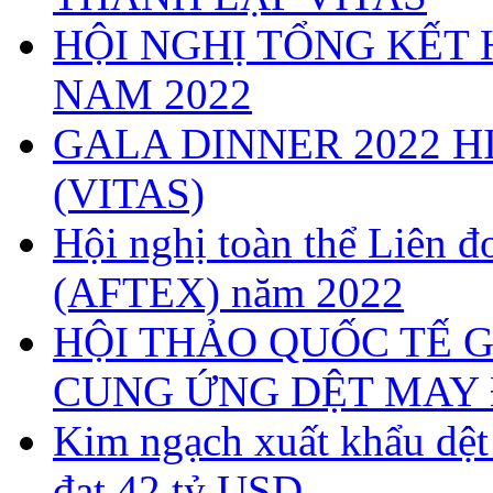
HỘI NGHỊ TỔNG KẾT 
NAM 2022
GALA DINNER 2022 H
(VITAS)
Hội nghị toàn thể Liên
(AFTEX) năm 2022
HỘI THẢO QUỐC TẾ G
CUNG ỨNG DỆT MAY 
Kim ngạch xuất khẩu dệ
đạt 42 tỷ USD