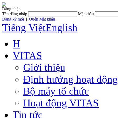
Đăng nhập
Tên đăng nhập
Mật khẩu
Đăng ký mới
|
Quên Mật khẩu
Tiếng Việt
English
H
VITAS
Giới thiệu
Định hướng hoạt động
Bộ máy tổ chức
Hoạt động VITAS
Tin tức