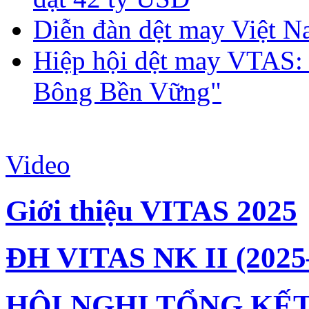
Diễn đàn dệt may Việt N
Hiệp hội dệt may VTAS:
Bông Bền Vững"
Video
Giới thiệu VITAS 2025
ĐH VITAS NK II (2025
HỘI NGHỊ TỔNG KẾT