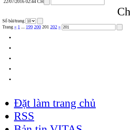
22/07/2016 02:44 CH
Ch
Số bài/trang
Trang
«
1
...
199
200
201
202
»
Đặt làm trang chủ
RSS
Bản tin VITAS