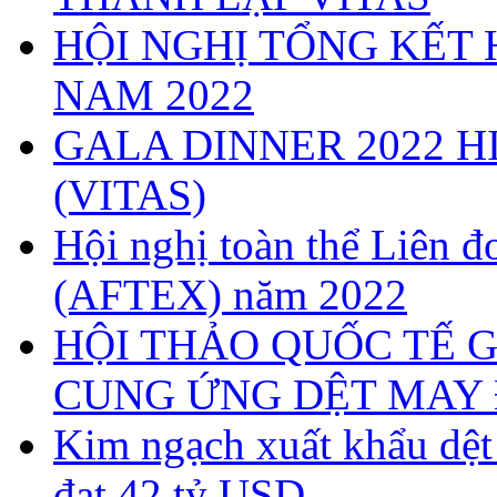
HỘI NGHỊ TỔNG KẾT 
NAM 2022
GALA DINNER 2022 H
(VITAS)
Hội nghị toàn thể Liên
(AFTEX) năm 2022
HỘI THẢO QUỐC TẾ G
CUNG ỨNG DỆT MAY 
Kim ngạch xuất khẩu dệ
đạt 42 tỷ USD