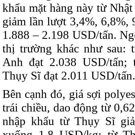
khẩu mặt hàng này từ Nhậ
giảm lần lượt 3,4%, 6,8%, 
1.888 – 2.198 USD/tấn. Ngo
thị trường khác như sau: 
Anh đạt 2.038 USD/tấn; 
Thụy Sĩ đạt 2.011 USD/tấn
Bên cạnh đó, giá sợi polye
trái chiều, dao động từ 0,6
nhập khẩu từ Thụy Sĩ giả
xuống 1,8 USD/kg; từ Th