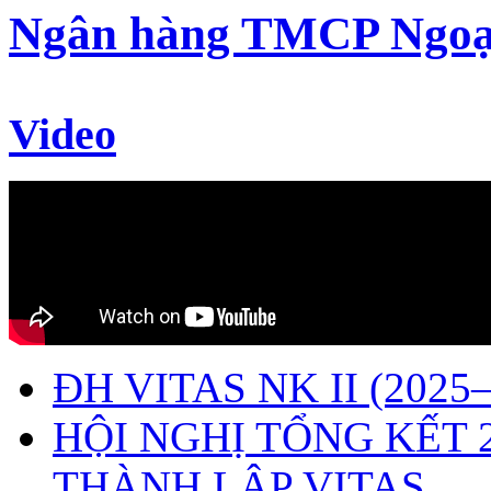
Ngân hàng TMCP Ngoạ
Video
ĐH VITAS NK II (2025–
HỘI NGHỊ TỔNG KẾT 
THÀNH LẬP VITAS