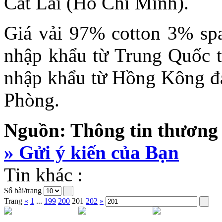
Cát Lái (Hồ Chí Minh).
Giá vải 97% cotton 3% sp
nhập khẩu từ Trung Quốc t
nhập khẩu từ Hồng Kông đạ
Phòng.
Nguồn: Thông tin thương
» Gửi ý kiến của Bạn
Tin khác :
Số bài/trang
Trang
«
1
...
199
200
201
202
»