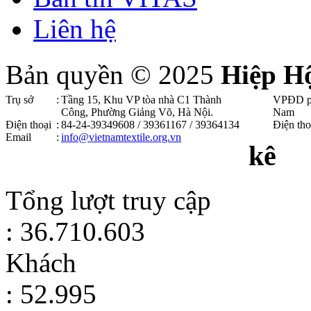
Liên hệ
Bản quyền © 2025
Hiệp H
Trụ sở
:
Tầng 15, Khu VP tòa nhà C1 Thành
VPĐD p
Công, Phường Giảng Võ, Hà Nội .
Nam
Điện thoại
:
84-24-39349608 / 39361167 / 39364134
Điện tho
Email
:
info@vietnamtextile.org.vn
kê
Tổng lượt truy cập
: 36.710.603
Khách
: 52.995