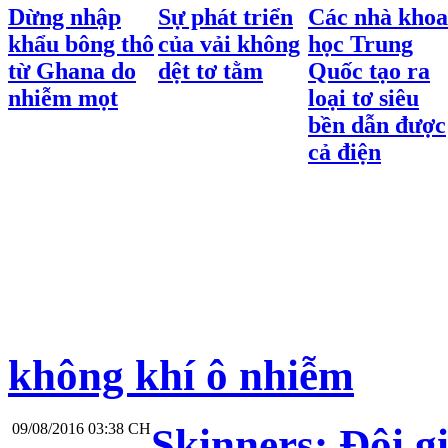
Dừng nhập
Sự phát triển
Các nhà khoa
khẩu bông thô
của vải không
học Trung
từ Ghana do
dệt tơ tằm
Quốc tạo ra
nhiễm mọt
loại tơ siêu
bền dẫn được
cả điện
không khí ô nhiễm
09/08/2016 03:38 CH
Skinners: Đôi gi