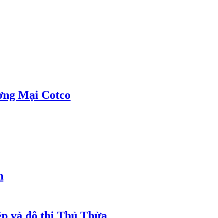
ơng Mại Cotco
h
ệp và đô thị Thủ Thừa