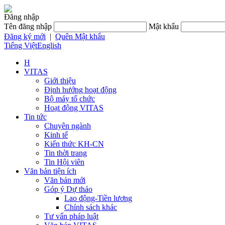
Đăng nhập
Tên đăng nhập
Mật khẩu
Đăng ký mới
|
Quên Mật khẩu
Tiếng Việt
English
H
VITAS
Giới thiệu
Định hướng hoạt động
Bộ máy tổ chức
Hoạt động VITAS
Tin tức
Chuyên ngành
Kinh tế
Kiến thức KH-CN
Tin thời trang
Tin Hội viên
Văn bản tiện ích
Văn bản mới
Góp ý Dự thảo
Lao động-Tiền lương
Chính sách khác
Tư vấn pháp luật