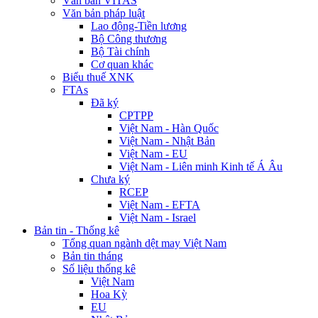
Văn bản VITAS
Văn bản pháp luật
Lao động-Tiền lương
Bộ Công thương
Bộ Tài chính
Cơ quan khác
Biểu thuế XNK
FTAs
Đã ký
CPTPP
Việt Nam - Hàn Quốc
Việt Nam - Nhật Bản
Việt Nam - EU
Việt Nam - Liên minh Kinh tế Á Âu
Chưa ký
RCEP
Việt Nam - EFTA
Việt Nam - Israel
Bản tin - Thống kê
Tổng quan ngành dệt may Việt Nam
Bản tin tháng
Số liệu thống kê
Việt Nam
Hoa Kỳ
EU