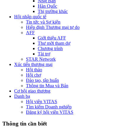
Nhật Bản
Hàn Quốc
Thị trường khác
Hội nhập quốc tế
Tin tức và Sự kiện
Hiệp định Thương mại tự do
AFF
Giới thiệu AFF
Thư mời tham dự
Chương trình
Tài trợ
STAR Network
Xúc tiến thương mại
Hội thảo
Hội chợ
Đào tạo, tập huấn
Thông tin Mua và Bán
Cơ hội giao thương
Danh bạ
Hội viên VITAS
Tìm kiếm Doanh nghiệp
Đăng ký hội viên VITAS
Thông tin cần biết