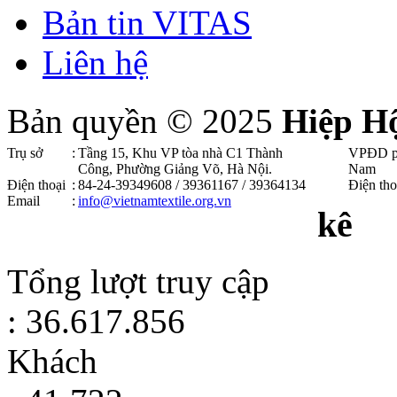
Bản tin VITAS
Liên hệ
Bản quyền © 2025
Hiệp H
Trụ sở
:
Tầng 15, Khu VP tòa nhà C1 Thành
VPĐD p
Công, Phường Giảng Võ, Hà Nội .
Nam
Điện thoại
:
84-24-39349608 / 39361167 / 39364134
Điện tho
Email
:
info@vietnamtextile.org.vn
kê
Tổng lượt truy cập
: 36.617.856
Khách