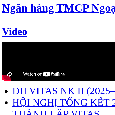
Ngân hàng TMCP Ngoạ
Video
ĐH VITAS NK II (2025–
HỘI NGHỊ TỔNG KẾT 
THÀNH LẬP VITAS