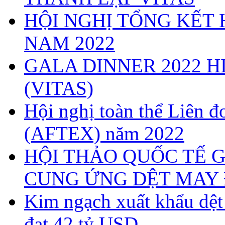
HỘI NGHỊ TỔNG KẾT 
NAM 2022
GALA DINNER 2022 H
(VITAS)
Hội nghị toàn thể Liên
(AFTEX) năm 2022
HỘI THẢO QUỐC TẾ G
CUNG ỨNG DỆT MAY 
Kim ngạch xuất khẩu dệ
đạt 42 tỷ USD