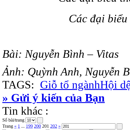
Các đại biểu
Bài: Nguyễn Bình – Vitas
Ảnh: Quỳnh Anh, Nguyễn Bì
TAGS:
Giỗ tổ ngành
Hội d
» Gửi ý kiến của Bạn
Tin khác :
Số bài/trang
Trang
«
1
...
199
200
201
202
»