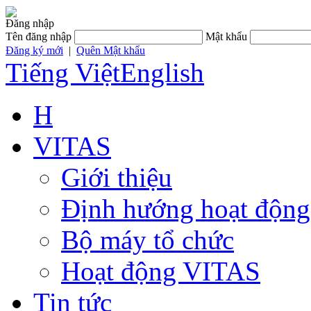
Đăng nhập
Tên đăng nhập
Mật khẩu
Đăng ký mới
|
Quên Mật khẩu
Tiếng Việt
English
H
VITAS
Giới thiệu
Định hướng hoạt động
Bộ máy tổ chức
Hoạt động VITAS
Tin tức