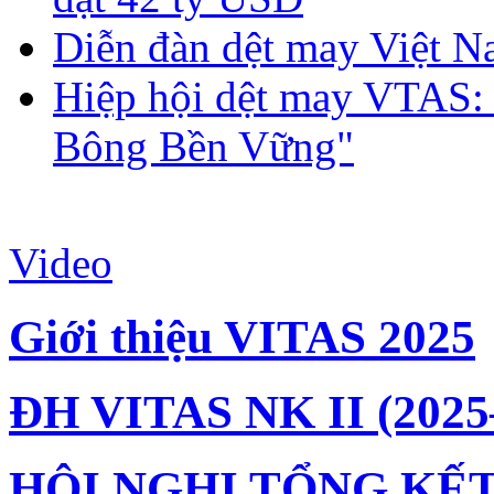
Diễn đàn dệt may Việt N
Hiệp hội dệt may VTAS:
Bông Bền Vững"
Video
Giới thiệu VITAS 2025
ĐH VITAS NK II (2025
HỘI NGHỊ TỔNG KẾT