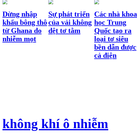
Dừng nhập
Sự phát triển
Các nhà khoa
khẩu bông thô
của vải không
học Trung
từ Ghana do
dệt tơ tằm
Quốc tạo ra
nhiễm mọt
loại tơ siêu
bền dẫn được
cả điện
không khí ô nhiễm