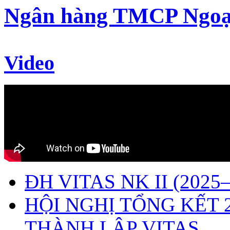
Ngân hàng TMCP Ngoạ
Video
ĐH VITAS NK II (2025–
HỘI NGHỊ TỔNG KẾT 
THÀNH LẬP VITAS