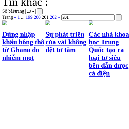
Tin khác :
Số bài/trang
Trang
«
1
...
199
200
201
202
»
Dừng nhập
Sự phát triển
Các nhà khoa
khẩu bông thô
của vải không
học Trung
từ Ghana do
dệt tơ tằm
Quốc tạo ra
nhiễm mọt
loại tơ siêu
bền dẫn được
cả điện