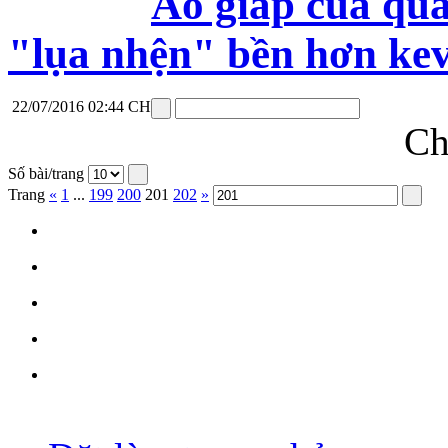
Áo giáp của quâ
"lụa nhện" bền hơn kev
22/07/2016 02:44 CH
Ch
Số bài/trang
Trang
«
1
...
199
200
201
202
»