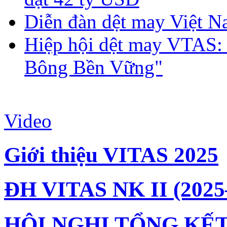
Diễn đàn dệt may Việt N
Hiệp hội dệt may VTAS:
Bông Bền Vững"
Video
Giới thiệu VITAS 2025
ĐH VITAS NK II (2025
HỘI NGHỊ TỔNG KẾT