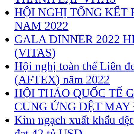
HỘI NGHỊ TỔNG KẾT 
NAM 2022
GALA DINNER 2022 H
(VITAS)
Hội nghị toàn thể Liên
(AFTEX) năm 2022
HỘI THẢO QUỐC TẾ G
CUNG ỨNG DỆT MAY 
Kim ngạch xuất khẩu dệ
đạt 42 tỷ USD