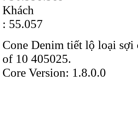
Khách
: 55.057
Cone Denim tiết lộ loại sợ
of
10
405025
.
Core Version: 1.8.0.0