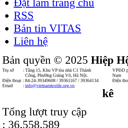
Đặt làm trang chủ
RSS
Bản tin VITAS
Liên hệ
Bản quyền © 2025
Hiệp H
Trụ sở
:
Tầng 15, Khu VP tòa nhà C1 Thành
VPĐD p
Công, Phường Giảng Võ, Hà Nội .
Nam
Điện thoại
:
84-24-39349608 / 39361167 / 39364134
Điện tho
Email
:
info@vietnamtextile.org.vn
kê
Tổng lượt truy cập
: 36.558.589