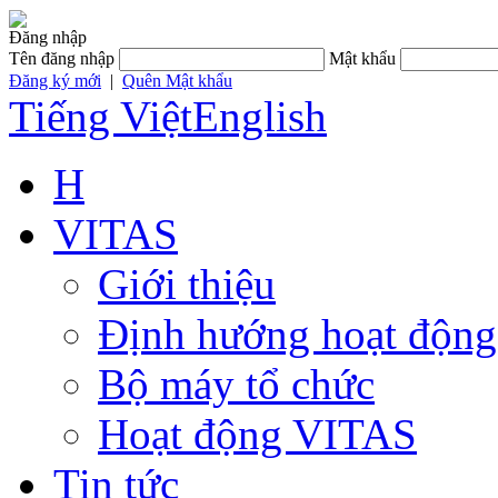
Đăng nhập
Tên đăng nhập
Mật khẩu
Đăng ký mới
|
Quên Mật khẩu
Tiếng Việt
English
H
VITAS
Giới thiệu
Định hướng hoạt động
Bộ máy tổ chức
Hoạt động VITAS
Tin tức