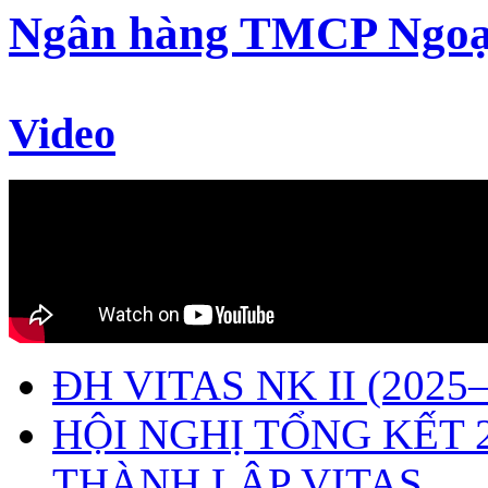
Ngân hàng TMCP Ngoạ
Video
ĐH VITAS NK II (2025–
HỘI NGHỊ TỔNG KẾT 
THÀNH LẬP VITAS