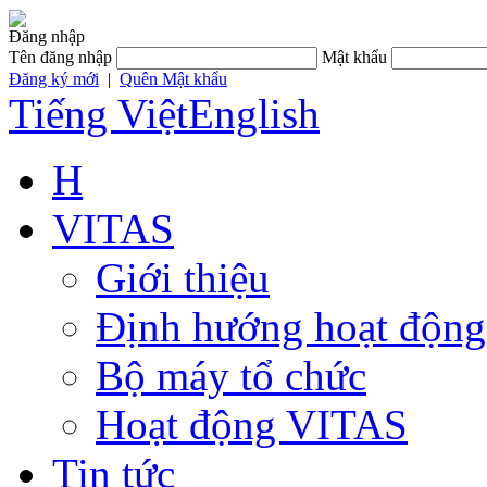
Đăng nhập
Tên đăng nhập
Mật khẩu
Đăng ký mới
|
Quên Mật khẩu
Tiếng Việt
English
H
VITAS
Giới thiệu
Định hướng hoạt động
Bộ máy tổ chức
Hoạt động VITAS
Tin tức