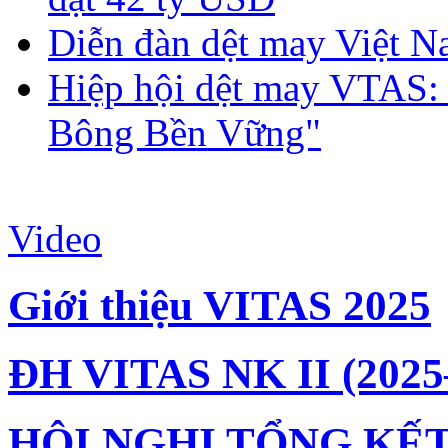
Diễn đàn dệt may Việt N
Hiệp hội dệt may VTAS:
Bông Bền Vững"
Video
Giới thiệu VITAS 2025
ĐH VITAS NK II (2025
HỘI NGHỊ TỔNG KẾT