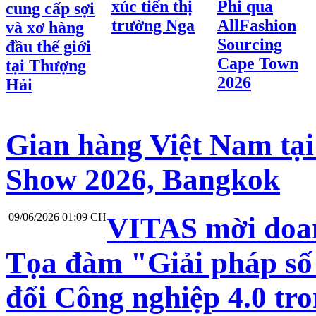
xúc tiến thị
Phi qua
cung cấp sợi
trường Nga
AllFashion
và xơ hàng
Sourcing
đầu thế giới
Cape Town
tại Thượng
2026
Hải
Gian hàng Việt Nam tại
Show 2026, Bangkok
09/06/2026 01:09 CH
VITAS mời doan
Tọa đàm "Giải pháp số 
đổi Công nghiệp 4.0 t