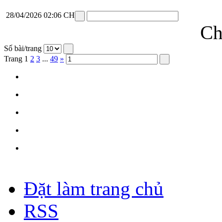
28/04/2026 02:06 CH
Ch
Số bài/trang
Trang
1
2
3
...
49
»
Đặt làm trang chủ
RSS