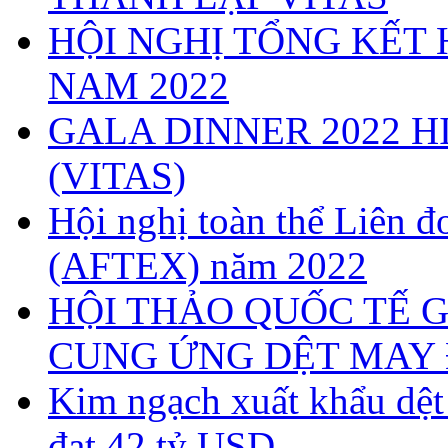
HỘI NGHỊ TỔNG KẾT 
NAM 2022
GALA DINNER 2022 H
(VITAS)
Hội nghị toàn thể Liên
(AFTEX) năm 2022
HỘI THẢO QUỐC TẾ G
CUNG ỨNG DỆT MAY 
Kim ngạch xuất khẩu dệ
đạt 42 tỷ USD