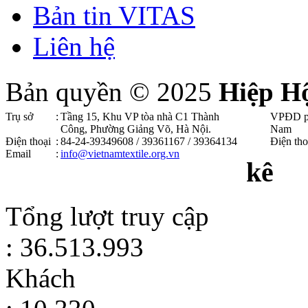
Bản tin VITAS
Liên hệ
Bản quyền © 2025
Hiệp H
Trụ sở
:
Tầng 15, Khu VP tòa nhà C1 Thành
VPĐD p
Công, Phường Giảng Võ, Hà Nội .
Nam
Điện thoại
:
84-24-39349608 / 39361167 / 39364134
Điện tho
Email
:
info@vietnamtextile.org.vn
kê
Tổng lượt truy cập
: 36.513.993
Khách