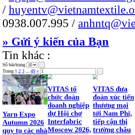
/
huyentv@vietnamtextile.o
0938.007.995 /
anhntq@viet
» Gửi ý kiến của Bạn
Tin khác :
Số bài/trang
Trang
1
2
3
...
49
»
VITAS tổ
VITAS đưa
chức đoàn
đoàn xúc tiến
doanh nghiệp
thương mại
dự Hội chợ
tới Nam Phi,
Yarn Expo
Interfabric
tiếp cận thị
Autumn 2026
Moscow 2026,
trường châu
quy tụ các nhà