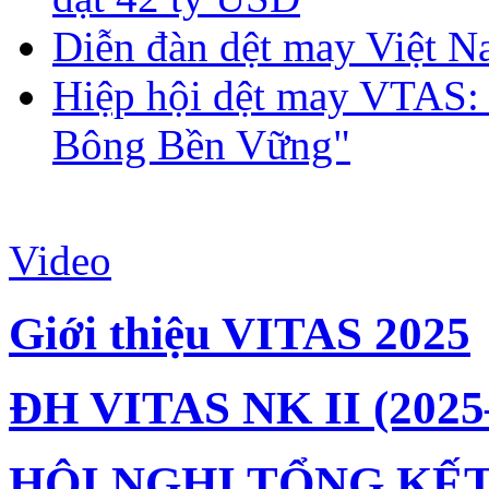
Diễn đàn dệt may Việt N
Hiệp hội dệt may VTAS:
Bông Bền Vững"
Video
Giới thiệu VITAS 2025
ĐH VITAS NK II (2025
HỘI NGHỊ TỔNG KẾT