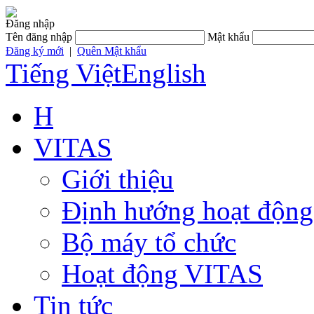
Đăng nhập
Tên đăng nhập
Mật khẩu
Đăng ký mới
|
Quên Mật khẩu
Tiếng Việt
English
H
VITAS
Giới thiệu
Định hướng hoạt động
Bộ máy tổ chức
Hoạt động VITAS
Tin tức