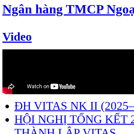
Ngân hàng TMCP Ngoạ
Video
ĐH VITAS NK II (2025–
HỘI NGHỊ TỔNG KẾT 
THÀNH LẬP VITAS