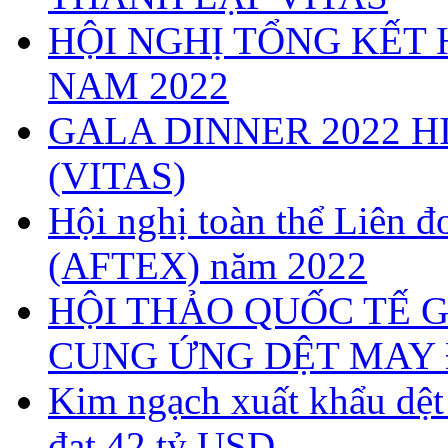
HỘI NGHỊ TỔNG KẾT 
NAM 2022
GALA DINNER 2022 H
(VITAS)
Hội nghị toàn thể Liên
(AFTEX) năm 2022
HỘI THẢO QUỐC TẾ G
CUNG ỨNG DỆT MAY 
Kim ngạch xuất khẩu dệ
đạt 42 tỷ USD