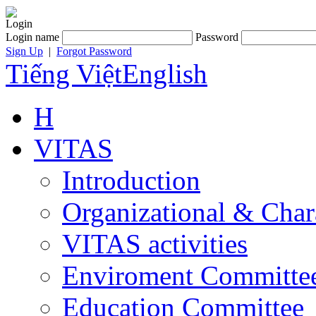
Login
Login name
Password
Sign Up
|
Forgot Password
Tiếng Việt
English
H
VITAS
Introduction
Organizational & Char
VITAS activities
Enviroment Committe
Education Committee