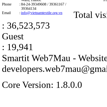
Phone
:
84-24-39349608 / 39361167 /
39364134
Total vis
Email
:
info@vietnamtextile.org.vn
: 36,523,573
Guest
: 19,941
Smartit Web7Mau - Websit
developers.web7mau@gmai
Core Version: 1.8.0.0