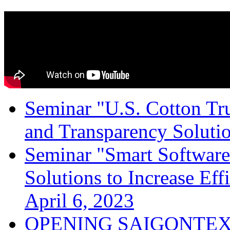
Seminar "U.S. Cotton Trus
and Transparency Solutio
Seminar "Smart Software
Solutions to Increase Ef
April 6, 2023
OPENING SAIGONTEX