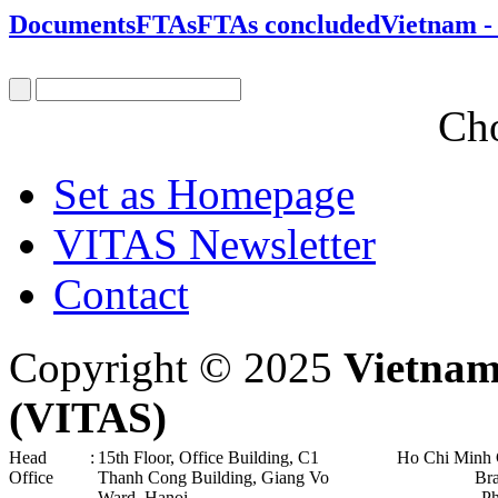
Documents
FTAs
FTAs concluded
Vietnam -
Cho
Set as Homepage
VITAS Newsletter
Contact
Copyright © 2025
Vietnam
(VITAS)
Head
:
15th Floor, Office Building, C1
Ho Chi Minh 
Office
Thanh Cong Building, Giang Vo
Br
Ward, Hanoi .
P