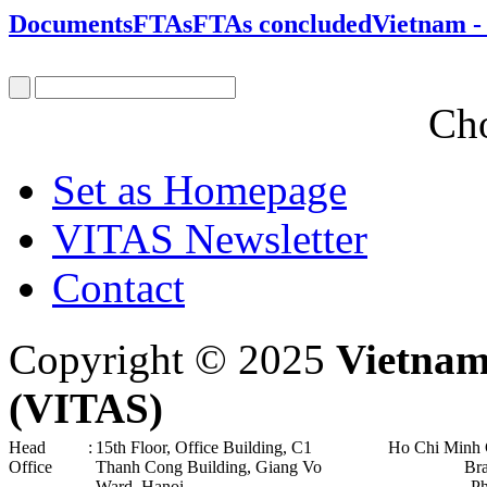
Documents
FTAs
FTAs concluded
Vietnam -
Cho
Set as Homepage
VITAS Newsletter
Contact
Copyright © 2025
Vietnam
(VITAS)
Head
:
15th Floor, Office Building, C1
Ho Chi Minh 
Office
Thanh Cong Building, Giang Vo
Br
Ward, Hanoi .
P