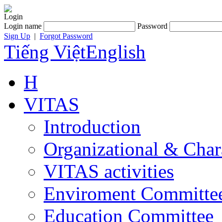
Login
Login name
Password
Sign Up
|
Forgot Password
Tiếng Việt
English
H
VITAS
Introduction
Organizational & Char
VITAS activities
Enviroment Committe
Education Committee