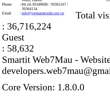
Phone
:
84-24-39349608 / 39361167 /
39364134
Total vis
Email
:
info@vietnamtextile.org.vn
: 36,716,224
Guest
: 58,632
Smartit Web7Mau - Websit
developers.web7mau@gmai
Core Version: 1.8.0.0