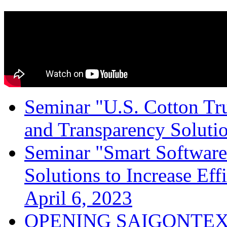
Seminar "U.S. Cotton Trus
and Transparency Solutio
Seminar "Smart Software
Solutions to Increase Ef
April 6, 2023
OPENING SAIGONTEX