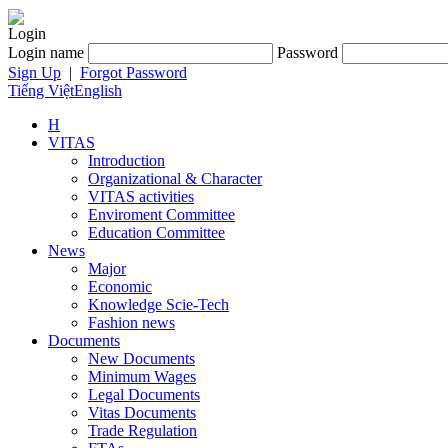
Login
Login name
Password
Sign Up
|
Forgot Password
Tiếng Việt
English
H
VITAS
Introduction
Organizational & Character
VITAS activities
Enviroment Committee
Education Committee
News
Major
Economic
Knowledge Scie-Tech
Fashion news
Documents
New Documents
Minimum Wages
Legal Documents
Vitas Documents
Trade Regulation