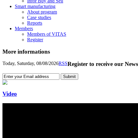
Infor Buy and Sell
Smart manufacturing
About program
Case studies
Reports
Members
Members of VITAS
Register
More informations
Today, Saturday, 08/08/2026
RSS
Register to receive our News
Video