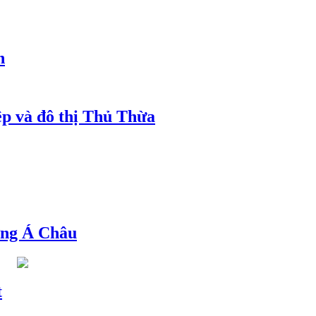
h
ệp và đô thị Thủ Thừa
ng Á Châu
t