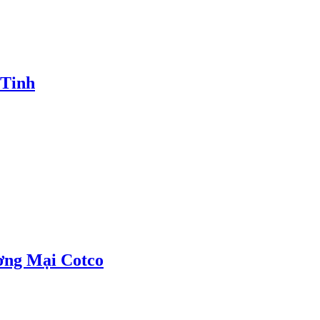
 Tinh
ơng Mại Cotco