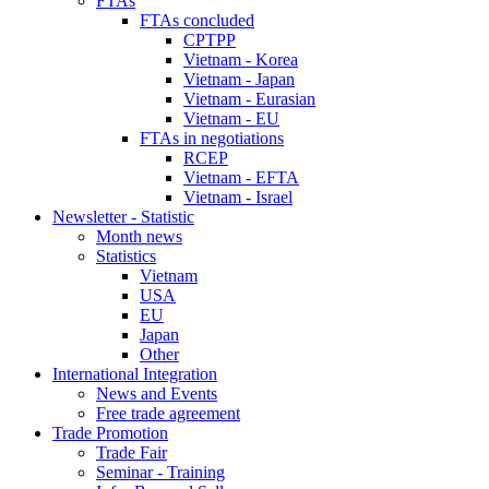
FTAs
FTAs concluded
CPTPP
Vietnam - Korea
Vietnam - Japan
Vietnam - Eurasian
Vietnam - EU
FTAs in negotiations
RCEP
Vietnam - EFTA
Vietnam - Israel
Newsletter - Statistic
Month news
Statistics
Vietnam
USA
EU
Japan
Other
International Integration
News and Events
Free trade agreement
Trade Promotion
Trade Fair
Seminar - Training