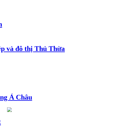
h
ệp và đô thị Thủ Thừa
ng Á Châu
t