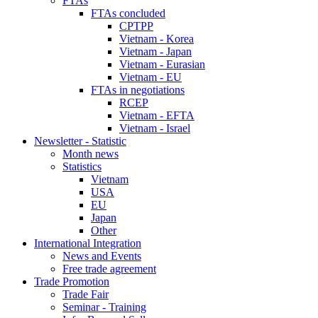
FTAs
FTAs concluded
CPTPP
Vietnam - Korea
Vietnam - Japan
Vietnam - Eurasian
Vietnam - EU
FTAs in negotiations
RCEP
Vietnam - EFTA
Vietnam - Israel
Newsletter - Statistic
Month news
Statistics
Vietnam
USA
EU
Japan
Other
International Integration
News and Events
Free trade agreement
Trade Promotion
Trade Fair
Seminar - Training