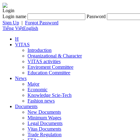
Login
Login name
Password
Sign Up
|
Forgot Password
Tiếng Việt
English
H
VITAS
Introduction
Organizational & Character
VITAS activities
Enviroment Committee
Education Committee
News
Major
Economic
Knowledge Scie-Tech
Fashion news
Documents
New Documents
Minimum Wages
Legal Documents
Vitas Documents
Trade Regulation