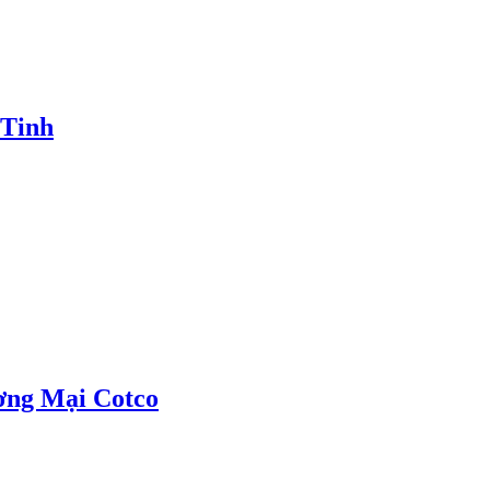
 Tinh
ơng Mại Cotco