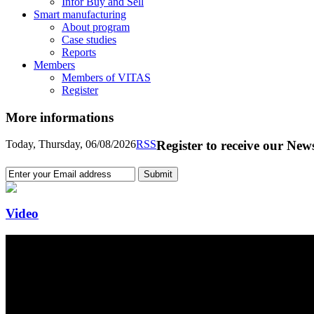
Infor Buy and Sell
Smart manufacturing
About program
Case studies
Reports
Members
Members of VITAS
Register
More informations
Today, Thursday, 06/08/2026
RSS
Register to receive our News
Video