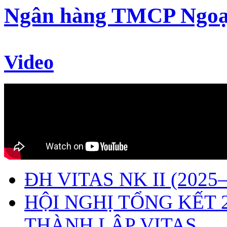
Ngân hàng TMCP Ngoạ
Video
ĐH VITAS NK II (2025–
HỘI NGHỊ TỔNG KẾT 
THÀNH LẬP VITAS