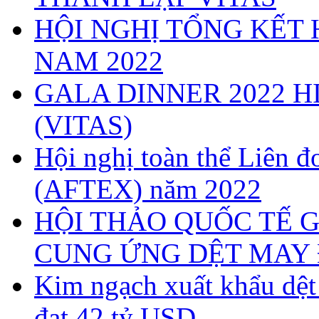
HỘI NGHỊ TỔNG KẾT 
NAM 2022
GALA DINNER 2022 H
(VITAS)
Hội nghị toàn thể Liên
(AFTEX) năm 2022
HỘI THẢO QUỐC TẾ G
CUNG ỨNG DỆT MAY 
Kim ngạch xuất khẩu dệ
đạt 42 tỷ USD