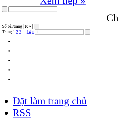
Xem tiếp »
Ch
Số bài/trang
Trang
1
2
3
...
14
»
Đặt làm trang chủ
RSS