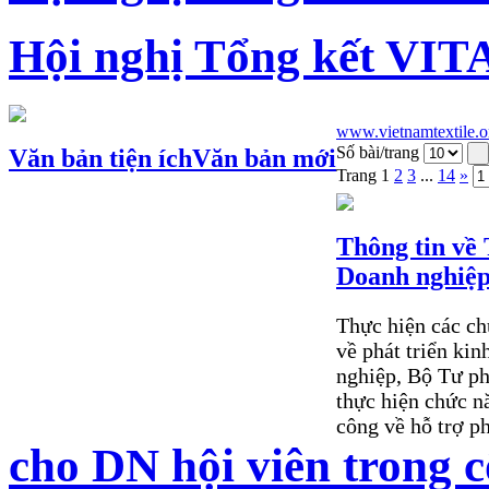
Hội nghị Tổng kết VIT
www.vietnamtextile.o
Số bài/trang
Văn bản tiện ích
Văn bản mới
Trang
1
2
3
...
14
»
Thông tin về 
Doanh nghiệp
Thực hiện các ch
về phát triển kin
nghiệp, Bộ Tư ph
thực hiện chức n
công về hỗ trợ p
cho DN hội viên trong c