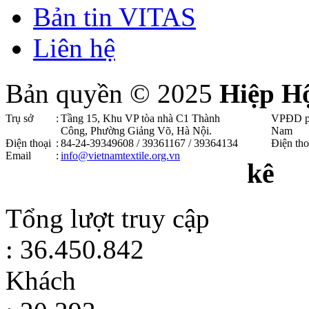
Bản tin VITAS
Liên hệ
Bản quyền © 2025
Hiệp H
Trụ sở
:
Tầng 15, Khu VP tòa nhà C1 Thành
VPĐD p
Công, Phường Giảng Võ, Hà Nội .
Nam
Điện thoại
:
84-24-39349608 / 39361167 / 39364134
Điện tho
Email
:
info@vietnamtextile.org.vn
kê
Tổng lượt truy cập
: 36.450.842
Khách