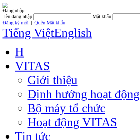
Đăng nhập
Tên đăng nhập
Mật khẩu
Đăng ký mới
|
Quên Mật khẩu
Tiếng Việt
English
H
VITAS
Giới thiệu
Định hướng hoạt động
Bộ máy tổ chức
Hoạt động VITAS
Tin tức