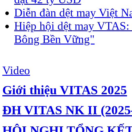
Diễn đàn dệt may Việt N
Hiệp hội dệt may VTAS:
Bông Bền Vững"
Video
Giới thiệu VITAS 2025
ĐH VITAS NK II (2025
HỘI NGHỊ TỔNG KẾT