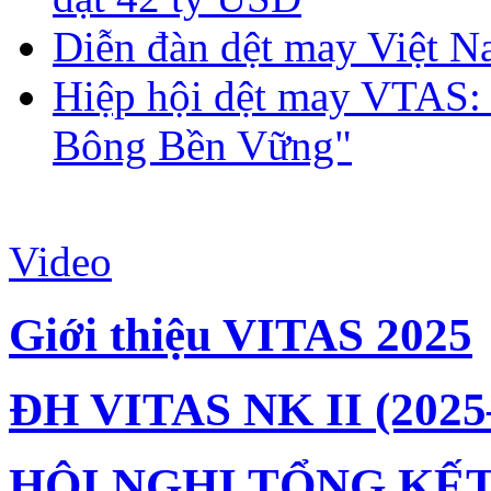
Diễn đàn dệt may Việt N
Hiệp hội dệt may VTAS:
Bông Bền Vững"
Video
Giới thiệu VITAS 2025
ĐH VITAS NK II (2025
HỘI NGHỊ TỔNG KẾT