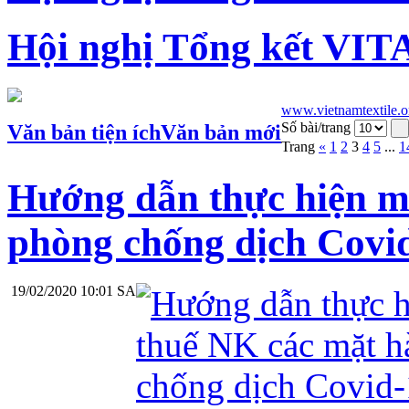
Hội nghị Tổng kết VIT
www.vietnamtextile.o
Số bài/trang
Văn bản tiện ích
Văn bản mới
Trang
«
1
2
3
4
5
...
1
Hướng dẫn thực hiện m
phòng chống dịch Covi
19/02/2020 10:01 SA