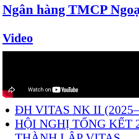
Ngân hàng TMCP Ngoạ
Video
ĐH VITAS NK II (2025–
HỘI NGHỊ TỔNG KẾT 
THÀNH LẬP VITAS