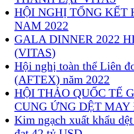
HỘI NGHỊ TỔNG KẾT 
NAM 2022
GALA DINNER 2022 H
(VITAS)
Hội nghị toàn thể Liên
(AFTEX) năm 2022
HỘI THẢO QUỐC TẾ G
CUNG ỨNG DỆT MAY 
Kim ngạch xuất khẩu dệ
đạt 42 tỷ USD