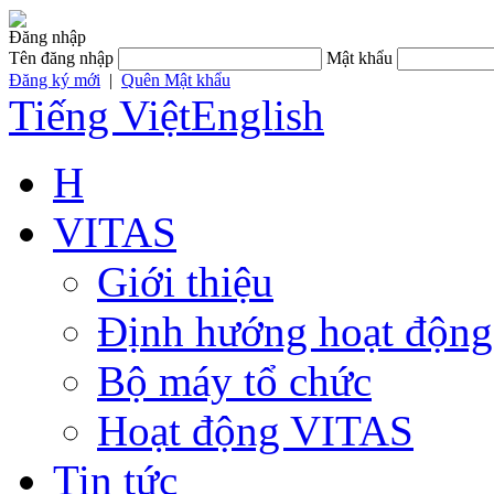
Đăng nhập
Tên đăng nhập
Mật khẩu
Đăng ký mới
|
Quên Mật khẩu
Tiếng Việt
English
H
VITAS
Giới thiệu
Định hướng hoạt động
Bộ máy tổ chức
Hoạt động VITAS
Tin tức