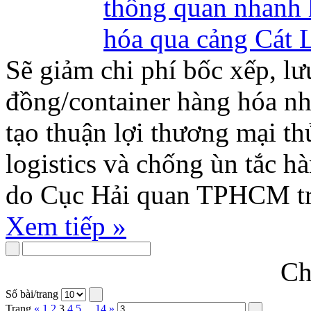
Sẽ giảm chi phí bốc xếp, lư
đồng/container hàng hóa n
tạo thuận lợi thương mại th
logistics và chống ùn tắc 
do Cục Hải quan TPHCM tri
Xem tiếp »
Ch
Số bài/trang
Trang
«
1
2
3
4
5
...
14
»