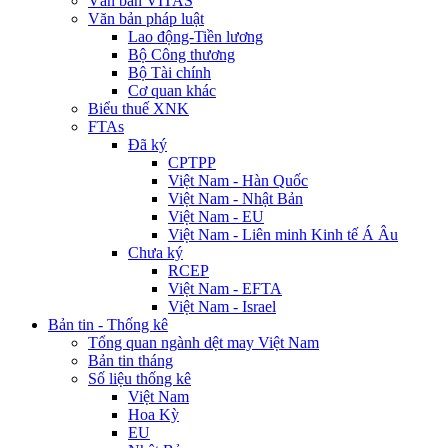
Văn bản VITAS
Văn bản pháp luật
Lao động-Tiền lương
Bộ Công thương
Bộ Tài chính
Cơ quan khác
Biểu thuế XNK
FTAs
Đã ký
CPTPP
Việt Nam - Hàn Quốc
Việt Nam - Nhật Bản
Việt Nam - EU
Việt Nam - Liên minh Kinh tế Á Âu
Chưa ký
RCEP
Việt Nam - EFTA
Việt Nam - Israel
Bản tin - Thống kê
Tổng quan ngành dệt may Việt Nam
Bản tin tháng
Số liệu thống kê
Việt Nam
Hoa Kỳ
EU