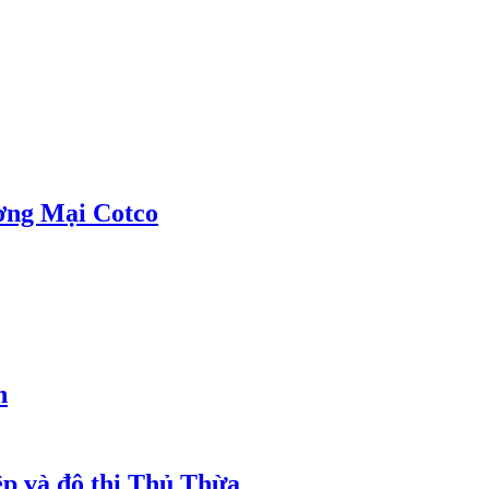
ơng Mại Cotco
h
ệp và đô thị Thủ Thừa