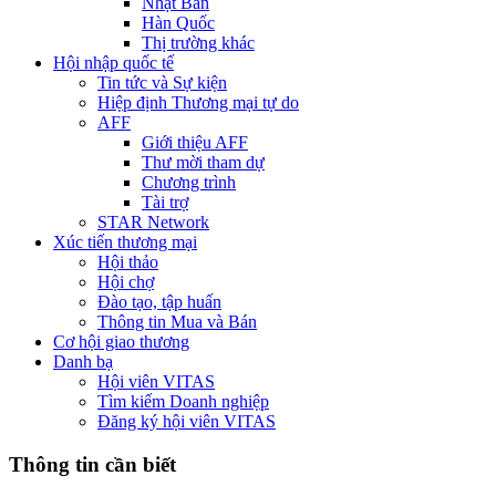
Nhật Bản
Hàn Quốc
Thị trường khác
Hội nhập quốc tế
Tin tức và Sự kiện
Hiệp định Thương mại tự do
AFF
Giới thiệu AFF
Thư mời tham dự
Chương trình
Tài trợ
STAR Network
Xúc tiến thương mại
Hội thảo
Hội chợ
Đào tạo, tập huấn
Thông tin Mua và Bán
Cơ hội giao thương
Danh bạ
Hội viên VITAS
Tìm kiếm Doanh nghiệp
Đăng ký hội viên VITAS
Thông tin cần biết