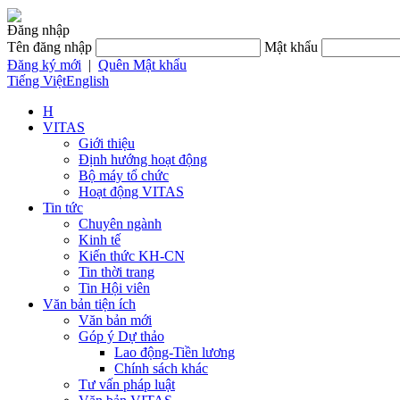
Đăng nhập
Tên đăng nhập
Mật khẩu
Đăng ký mới
|
Quên Mật khẩu
Tiếng Việt
English
H
VITAS
Giới thiệu
Định hướng hoạt động
Bộ máy tổ chức
Hoạt động VITAS
Tin tức
Chuyên ngành
Kinh tế
Kiến thức KH-CN
Tin thời trang
Tin Hội viên
Văn bản tiện ích
Văn bản mới
Góp ý Dự thảo
Lao động-Tiền lương
Chính sách khác
Tư vấn pháp luật