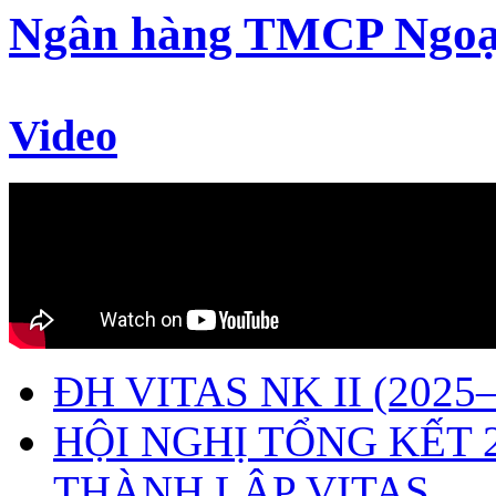
Ngân hàng TMCP Ngoạ
Video
ĐH VITAS NK II (2025–
HỘI NGHỊ TỔNG KẾT 
THÀNH LẬP VITAS