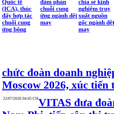
Quốc tế
đàm phán
chia sẻ kinh
(ICA), thúc
chuỗi cung
nghiệm truy
đẩy hợp tác
ứng ngành dệt
xuất nguồn
chuỗi cung
may
gốc ngành dệ
ứng bông
may
chức đoàn doanh nghiệp
Moscow 2026, xúc tiến 
22/07/2026 04:45 CH
VITAS đưa đoàn