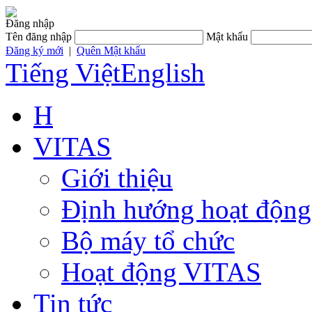
Đăng nhập
Tên đăng nhập
Mật khẩu
Đăng ký mới
|
Quên Mật khẩu
Tiếng Việt
English
H
VITAS
Giới thiệu
Định hướng hoạt động
Bộ máy tổ chức
Hoạt động VITAS
Tin tức