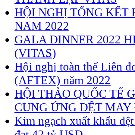
HỘI NGHỊ TỔNG KẾT 
NAM 2022
GALA DINNER 2022 H
(VITAS)
Hội nghị toàn thể Liên
(AFTEX) năm 2022
HỘI THẢO QUỐC TẾ G
CUNG ỨNG DỆT MAY 
Kim ngạch xuất khẩu dệ
đạt 42 tỷ USD