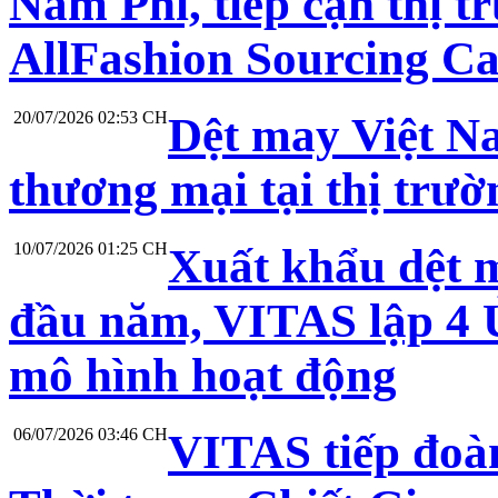
Nam Phi, tiếp cận thị t
AllFashion Sourcing C
20/07/2026 02:53 CH
Dệt may Việt N
thương mại tại thị trư
10/07/2026 01:25 CH
Xuất khẩu dệt 
đầu năm, VITAS lập 4 Ủ
mô hình hoạt động
06/07/2026 03:46 CH
VITAS tiếp đoà