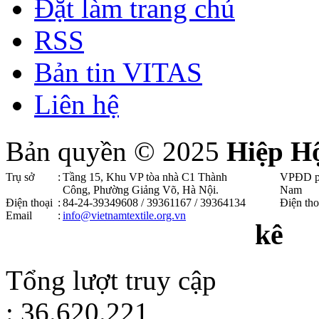
Đặt làm trang chủ
RSS
Bản tin VITAS
Liên hệ
Bản quyền © 2025
Hiệp H
Trụ sở
:
Tầng 15, Khu VP tòa nhà C1 Thành
VPĐD p
Công, Phường Giảng Võ, Hà Nội .
Nam
Điện thoại
:
84-24-39349608 / 39361167 / 39364134
Điện tho
Email
:
info@vietnamtextile.org.vn
kê
Tổng lượt truy cập
: 36.620.221