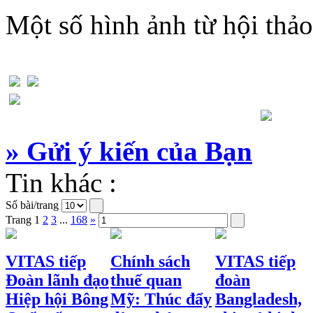
Một số hình ảnh từ hội thả
» Gửi ý kiến của Bạn
Tin khác :
Số bài/trang
Trang
1
2
3
...
168
»
VITAS tiếp
Chính sách
VITAS tiếp
Đoàn lãnh đạo
thuế quan
đoàn
Hiệp hội Bông
Mỹ: Thúc đẩy
Bangladesh,