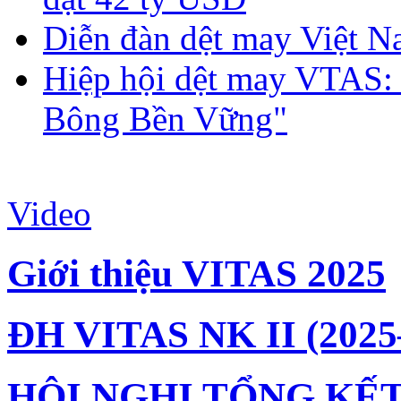
Diễn đàn dệt may Việt N
Hiệp hội dệt may VTAS:
Bông Bền Vững"
Video
Giới thiệu VITAS 2025
ĐH VITAS NK II (2025
HỘI NGHỊ TỔNG KẾT