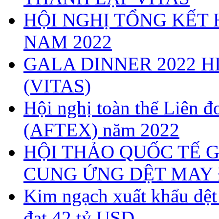
HỘI NGHỊ TỔNG KẾT 
NAM 2022
GALA DINNER 2022 H
(VITAS)
Hội nghị toàn thể Liên
(AFTEX) năm 2022
HỘI THẢO QUỐC TẾ G
CUNG ỨNG DỆT MAY 
Kim ngạch xuất khẩu dệ
đạt 42 tỷ USD