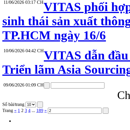
11/06/2026 03:17 CH
VITAS phối hợp
sinh thái sản xuất thô
TP.HCM ngày 16/6
10/06/2026 04:42 CH
VITAS dẫn đầu 
Triển lãm Asia Sourci
09/06/2026 01:09 CH
Ch
Số bài/trang
Trang
«
1
2
3
4
...
189
»