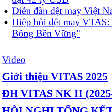
Diễn đàn dệt may Việt N
Hiệp hội dệt may VTAS:
Bông Bền Vững"
Video
Giới thiệu VITAS 2025
ĐH VITAS NK II (2025
HỘI NGHỊ TỔNG KẾT