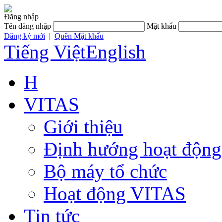
Đăng nhập
Tên đăng nhập
Mật khẩu
Đăng ký mới
|
Quên Mật khẩu
Tiếng Việt
English
H
VITAS
Giới thiệu
Định hướng hoạt động
Bộ máy tổ chức
Hoạt động VITAS
Tin tức