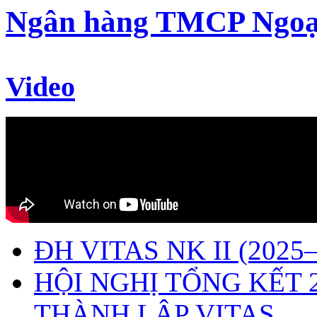
Ngân hàng TMCP Ngoạ
Video
ĐH VITAS NK II (2025–
HỘI NGHỊ TỔNG KẾT 
THÀNH LẬP VITAS