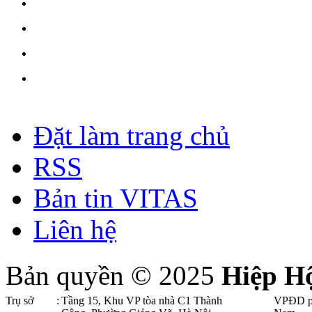
Đặt làm trang chủ
RSS
Bản tin VITAS
Liên hệ
Bản quyền © 2025
Hiệp H
Trụ sở
:
Tầng 15, Khu VP tòa nhà C1 Thành
VPĐD p