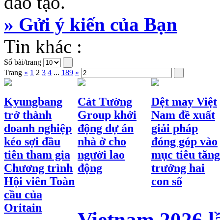
đào tạo.
» Gửi ý kiến của Bạn
Tin khác :
Số bài/trang
Trang
«
1
2
3
4
...
189
»
Kyungbang
Cát Tường
Dệt may Việt
trở thành
Group khởi
Nam đề xuất
doanh nghiệp
động dự án
giải pháp
kéo sợi đầu
nhà ở cho
đóng góp vào
tiên tham gia
người lao
mục tiêu tăng
Chương trình
động
trưởng hai
Hội viên Toàn
con số
cầu của
Oritain
Vietnam 2026 l