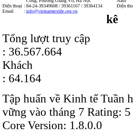
Công, Phường Giảng Võ, Hà Nội .
Nam
Điện thoại
:
84-24-39349608 / 39361167 / 39364134
Điện tho
Email
:
info@vietnamtextile.org.vn
kê
Tổng lượt truy cập
: 36.567.664
Khách
: 64.164
Tập huấn về Kinh tế Tuần h
vững vào tháng 7
Rating:
5
Core Version: 1.8.0.0