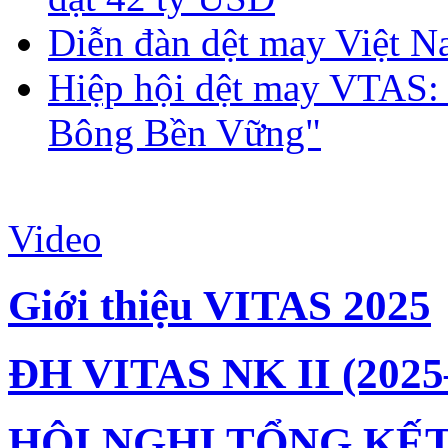
Diễn đàn dệt may Việt N
Hiệp hội dệt may VTAS:
Bông Bền Vững"
Video
Giới thiệu VITAS 2025
ĐH VITAS NK II (2025
HỘI NGHỊ TỔNG KẾT