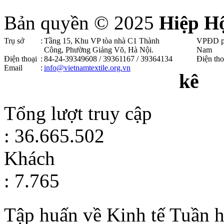
Bản quyền © 2025
Hiệp H
Trụ sở
:
Tầng 15, Khu VP tòa nhà C1 Thành
VPĐD p
Công, Phường Giảng Võ, Hà Nội .
Nam
Điện thoại
:
84-24-39349608 / 39361167 / 39364134
Điện tho
Email
:
info@vietnamtextile.org.vn
kê
Tổng lượt truy cập
: 36.665.502
Khách
: 7.765
Tập huấn về Kinh tế Tuần h