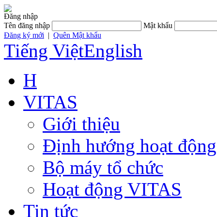
Đăng nhập
Tên đăng nhập
Mật khẩu
Đăng ký mới
|
Quên Mật khẩu
Tiếng Việt
English
H
VITAS
Giới thiệu
Định hướng hoạt động
Bộ máy tổ chức
Hoạt động VITAS
Tin tức