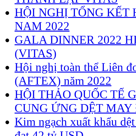
HỘI NGHỊ TỔNG KẾT 
NAM 2022
GALA DINNER 2022 H
(VITAS)
Hội nghị toàn thể Liên
(AFTEX) năm 2022
HỘI THẢO QUỐC TẾ G
CUNG ỨNG DỆT MAY 
Kim ngạch xuất khẩu dệ
đạt 42 tỷ USD