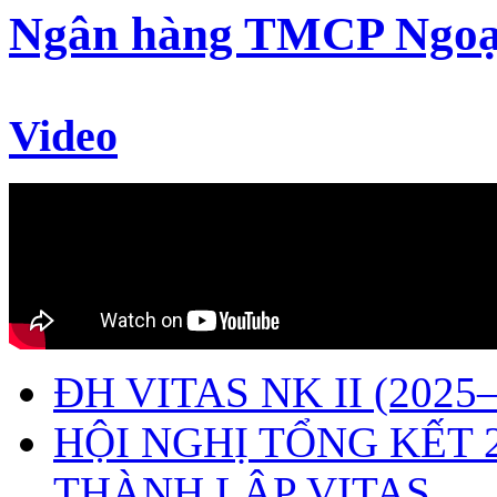
Ngân hàng TMCP Ngoạ
Video
ĐH VITAS NK II (2025–
HỘI NGHỊ TỔNG KẾT 
THÀNH LẬP VITAS