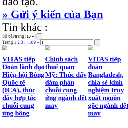
đào tạo.
» Gửi ý kiến của Bạn
Tin khác :
Số bài/trang
Trang
1
2
3
...
189
»
VITAS tiếp
Chính sách
VITAS tiếp
Đoàn lãnh đạo
thuế quan
đoàn
Hiệp hội Bông
Mỹ: Thúc đẩy
Bangladesh,
Quốc tế
đàm phán
chia sẻ kinh
(ICA), thúc
chuỗi cung
nghiệm truy
đẩy hợp tác
ứng ngành dệt
xuất nguồn
chuỗi cung
may
gốc ngành dệ
ứng bông
may