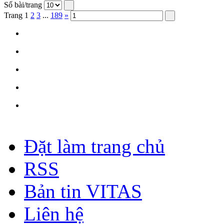
Số bài/trang
Trang
1
2
3
...
189
»
Đặt làm trang chủ
RSS
Bản tin VITAS
Liên hệ