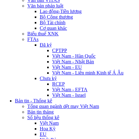
Văn bản VITAS
Văn bản pháp luật
Lao động-Tiền lương
Bộ Công thương
Bộ Tài chính
Cơ quan khác
Biểu thuế XNK
FTAs
Đã ký
CPTPP
Việt Nam - Hàn Quốc
Việt Nam - Nhật Bản
Việt Nam - EU
Việt Nam - Liên minh Kinh tế Á Âu
Chưa ký
RCEP
Việt Nam - EFTA
Việt Nam - Israel
Bản tin - Thống kê
Tổng quan ngành dệt may Việt Nam
Bản tin tháng
Số liệu thống kê
Việt Nam
Hoa Kỳ
EU