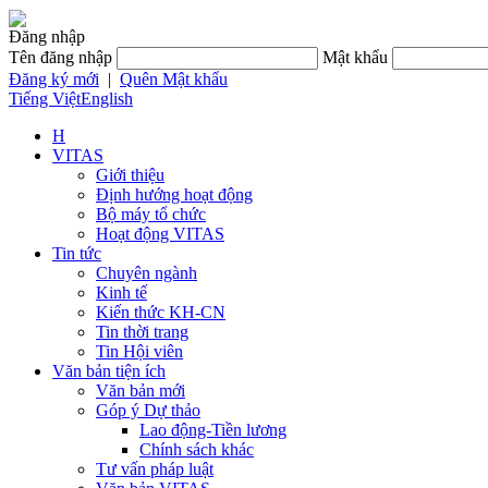
Đăng nhập
Tên đăng nhập
Mật khẩu
Đăng ký mới
|
Quên Mật khẩu
Tiếng Việt
English
H
VITAS
Giới thiệu
Định hướng hoạt động
Bộ máy tổ chức
Hoạt động VITAS
Tin tức
Chuyên ngành
Kinh tế
Kiến thức KH-CN
Tin thời trang
Tin Hội viên
Văn bản tiện ích
Văn bản mới
Góp ý Dự thảo
Lao động-Tiền lương
Chính sách khác
Tư vấn pháp luật