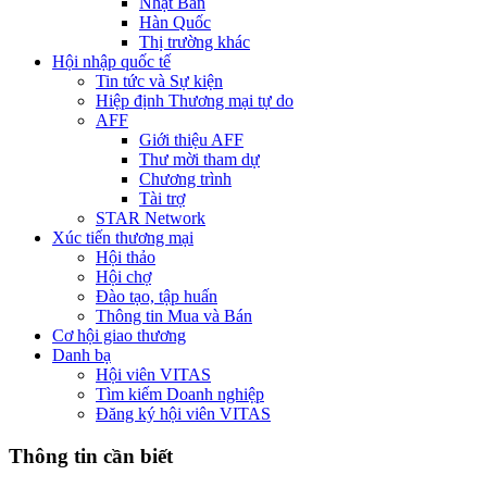
Nhật Bản
Hàn Quốc
Thị trường khác
Hội nhập quốc tế
Tin tức và Sự kiện
Hiệp định Thương mại tự do
AFF
Giới thiệu AFF
Thư mời tham dự
Chương trình
Tài trợ
STAR Network
Xúc tiến thương mại
Hội thảo
Hội chợ
Đào tạo, tập huấn
Thông tin Mua và Bán
Cơ hội giao thương
Danh bạ
Hội viên VITAS
Tìm kiếm Doanh nghiệp
Đăng ký hội viên VITAS
Thông tin cần biết