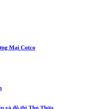
ơng Mại Cotco
h
ệp và đô thị Thủ Thừa