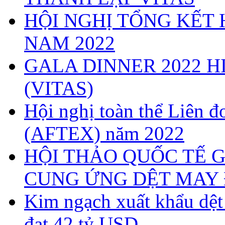
HỘI NGHỊ TỔNG KẾT 
NAM 2022
GALA DINNER 2022 H
(VITAS)
Hội nghị toàn thể Liên
(AFTEX) năm 2022
HỘI THẢO QUỐC TẾ G
CUNG ỨNG DỆT MAY 
Kim ngạch xuất khẩu dệ
đạt 42 tỷ USD