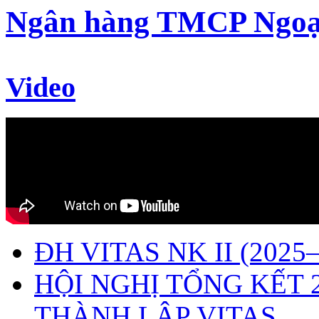
Ngân hàng TMCP Ngoạ
Video
ĐH VITAS NK II (2025–
HỘI NGHỊ TỔNG KẾT 
THÀNH LẬP VITAS