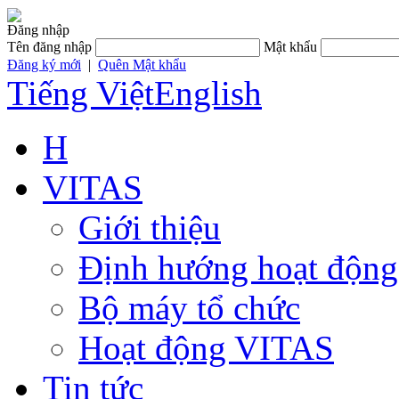
Đăng nhập
Tên đăng nhập
Mật khẩu
Đăng ký mới
|
Quên Mật khẩu
Tiếng Việt
English
H
VITAS
Giới thiệu
Định hướng hoạt động
Bộ máy tổ chức
Hoạt động VITAS
Tin tức