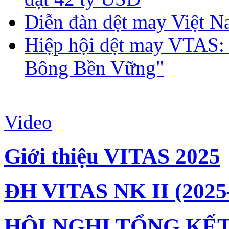
Diễn đàn dệt may Việt N
Hiệp hội dệt may VTAS:
Bông Bền Vững"
Video
Giới thiệu VITAS 2025
ĐH VITAS NK II (2025
HỘI NGHỊ TỔNG KẾT