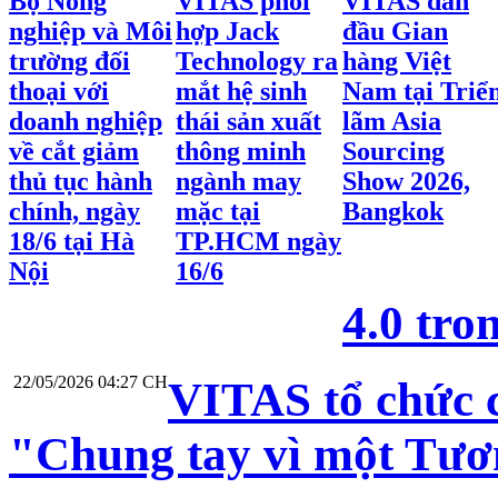
Bộ Nông
VITAS phối
VITAS dẫn
nghiệp và Môi
hợp Jack
đầu Gian
trường đối
Technology ra
hàng Việt
thoại với
mắt hệ sinh
Nam tại Triể
doanh nghiệp
thái sản xuất
lãm Asia
về cắt giảm
thông minh
Sourcing
thủ tục hành
ngành may
Show 2026,
chính, ngày
mặc tại
Bangkok
18/6 tại Hà
TP.HCM ngày
Nội
16/6
4.0 tr
22/05/2026 04:27 CH
VITAS tổ chức 
"Chung tay vì một Tươ