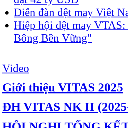
Diễn đàn dệt may Việt N
Hiệp hội dệt may VTAS:
Bông Bền Vững"
Video
Giới thiệu VITAS 2025
ĐH VITAS NK II (2025
HỘI NGHỊ TỔNG KẾT