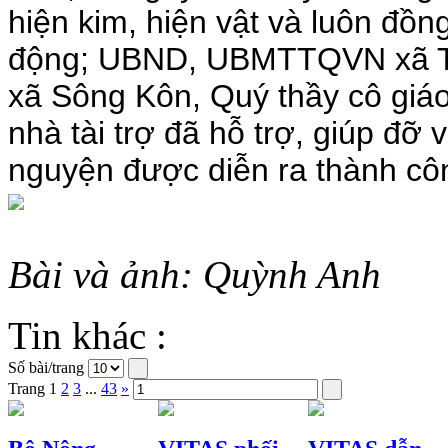
hiện kim, hiện vật và luôn đồ
động; UBND, UBMTTQVN xã T
xã Sông Kôn, Quý thầy cô giáo
nhà tài trợ đã hỗ trợ, giúp đỡ
nguyện được diễn ra thành côn
Bài và ảnh: Quỳnh Anh
Tin khác :
Số bài/trang
Trang
1
2
3
...
43
»