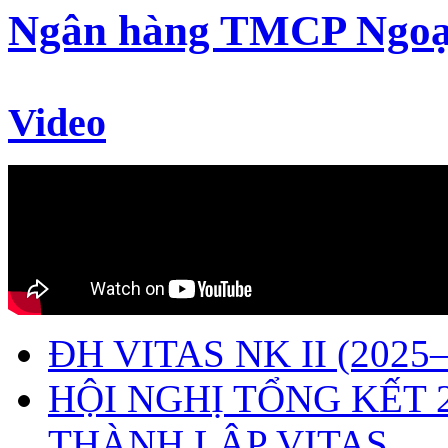
Ngân hàng TMCP Ngoạ
Video
ĐH VITAS NK II (2025–
HỘI NGHỊ TỔNG KẾT 
THÀNH LẬP VITAS