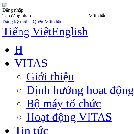
Đăng nhập
Tên đăng nhập
Mật khẩu
Đăng ký mới
|
Quên Mật khẩu
Tiếng Việt
English
H
VITAS
Giới thiệu
Định hướng hoạt động
Bộ máy tổ chức
Hoạt động VITAS
Tin tức