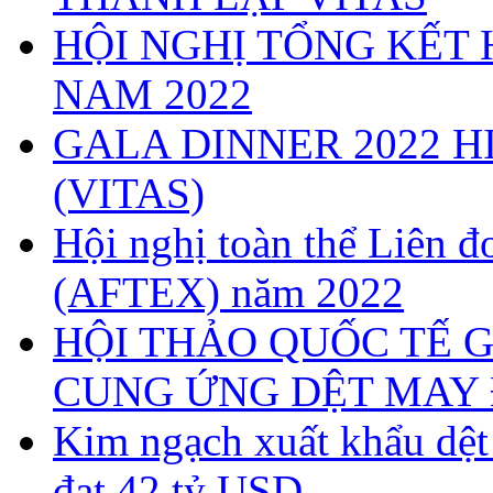
HỘI NGHỊ TỔNG KẾT 
NAM 2022
GALA DINNER 2022 H
(VITAS)
Hội nghị toàn thể Liên
(AFTEX) năm 2022
HỘI THẢO QUỐC TẾ G
CUNG ỨNG DỆT MAY 
Kim ngạch xuất khẩu dệ
đạt 42 tỷ USD