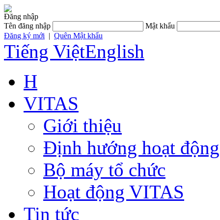
Đăng nhập
Tên đăng nhập
Mật khẩu
Đăng ký mới
|
Quên Mật khẩu
Tiếng Việt
English
H
VITAS
Giới thiệu
Định hướng hoạt động
Bộ máy tổ chức
Hoạt động VITAS
Tin tức