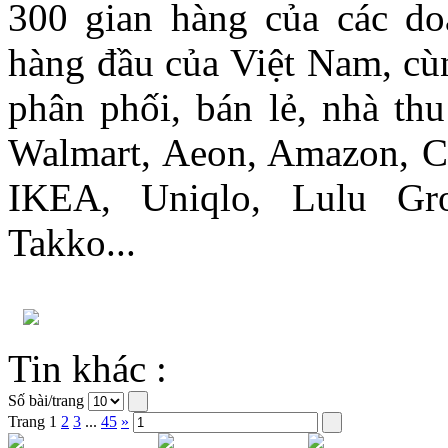
300 gian hàng của các do
hàng đầu của Việt Nam, cù
phân phối, bán lẻ, nhà th
Walmart, Aeon, Amazon, Cen
IKEA, Uniqlo, Lulu Gr
Takko...
Tin khác :
Số bài/trang
Trang
1
2
3
...
45
»