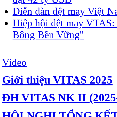
Diễn đàn dệt may Việt N
Hiệp hội dệt may VTAS:
Bông Bền Vững"
Video
Giới thiệu VITAS 2025
ĐH VITAS NK II (2025
HỘI NGHỊ TỔNG KẾT