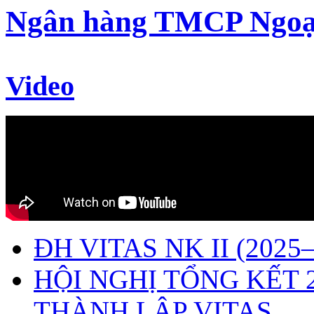
Ngân hàng TMCP Ngoạ
Video
ĐH VITAS NK II (2025–
HỘI NGHỊ TỔNG KẾT 
THÀNH LẬP VITAS