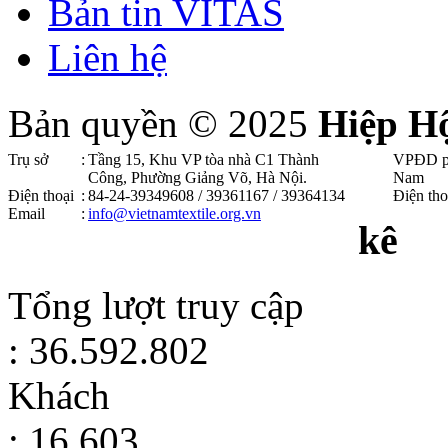
Bản tin VITAS
Liên hệ
Bản quyền © 2025
Hiệp H
Trụ sở
:
Tầng 15, Khu VP tòa nhà C1 Thành
VPĐD p
Công, Phường Giảng Võ, Hà Nội .
Nam
Điện thoại
:
84-24-39349608 / 39361167 / 39364134
Điện tho
Email
:
info@vietnamtextile.org.vn
kê
Tổng lượt truy cập
: 36.592.802
Khách
: 16.603