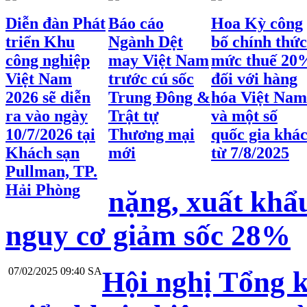
Diễn đàn Phát
Báo cáo
Hoa Kỳ công
triển Khu
Ngành Dệt
bố chính thức
công nghiệp
may Việt Nam
mức thuế 20
Việt Nam
trước cú sốc
đối với hàng
2026 sẽ diễn
Trung Đông &
hóa Việt Nam
ra vào ngày
Trật tự
và một số
10/7/2026 tại
Thương mại
quốc gia khá
Khách sạn
mới
từ 7/8/2025
Pullman, TP.
Hải Phòng
nặng, xuất khẩ
nguy cơ giảm sốc 28%
07/02/2025 09:40 SA
Hội nghị Tổng k