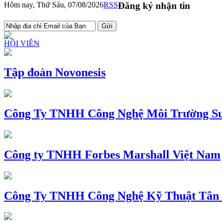
Hôm nay, Thứ Sáu, 07/08/2026
RSS
Đăng ký nhận tin
HỘI VIÊN
Tập đoàn Novonesis
Công Ty TNHH Công Nghệ Môi Trường Su
Công ty TNHH Forbes Marshall Việt Nam
Công Ty TNHH Công Nghệ Kỹ Thuật Tân