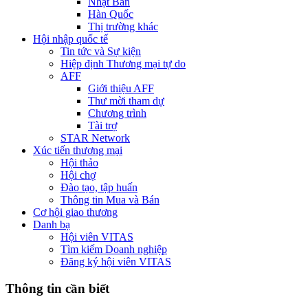
Nhật Bản
Hàn Quốc
Thị trường khác
Hội nhập quốc tế
Tin tức và Sự kiện
Hiệp định Thương mại tự do
AFF
Giới thiệu AFF
Thư mời tham dự
Chương trình
Tài trợ
STAR Network
Xúc tiến thương mại
Hội thảo
Hội chợ
Đào tạo, tập huấn
Thông tin Mua và Bán
Cơ hội giao thương
Danh bạ
Hội viên VITAS
Tìm kiếm Doanh nghiệp
Đăng ký hội viên VITAS
Thông tin cần biết