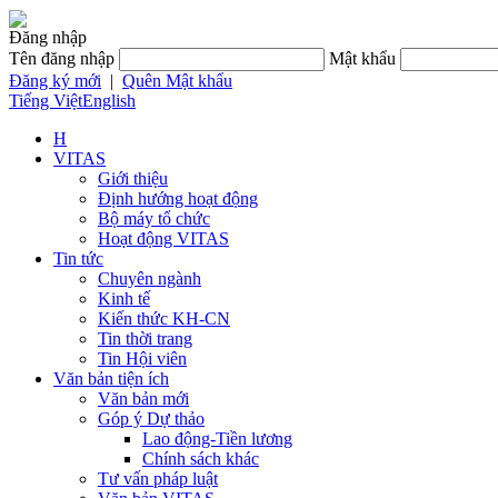
Đăng nhập
Tên đăng nhập
Mật khẩu
Đăng ký mới
|
Quên Mật khẩu
Tiếng Việt
English
H
VITAS
Giới thiệu
Định hướng hoạt động
Bộ máy tổ chức
Hoạt động VITAS
Tin tức
Chuyên ngành
Kinh tế
Kiến thức KH-CN
Tin thời trang
Tin Hội viên
Văn bản tiện ích
Văn bản mới
Góp ý Dự thảo
Lao động-Tiền lương
Chính sách khác
Tư vấn pháp luật