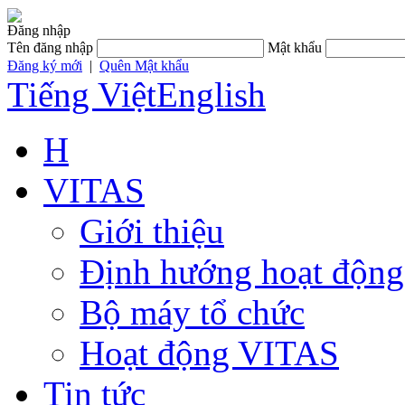
Đăng nhập
Tên đăng nhập
Mật khẩu
Đăng ký mới
|
Quên Mật khẩu
Tiếng Việt
English
H
VITAS
Giới thiệu
Định hướng hoạt động
Bộ máy tổ chức
Hoạt động VITAS
Tin tức