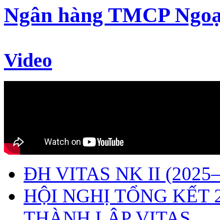
Ngân hàng TMCP Ngoạ
Video
ĐH VITAS NK II (2025–
HỘI NGHỊ TỔNG KẾT 
THÀNH LẬP VITAS