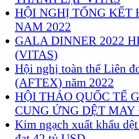
HỘI NGHỊ TỔNG KẾT 
NAM 2022
GALA DINNER 2022 H
(VITAS)
Hội nghị toàn thể Liên
(AFTEX) năm 2022
HỘI THẢO QUỐC TẾ G
CUNG ỨNG DỆT MAY 
Kim ngạch xuất khẩu dệ
đạt 42 tỷ USD