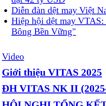
Diễn đàn dệt may Việt N
Hiệp hội dệt may VTAS:
Bông Bền Vững"
Video
Giới thiệu VITAS 2025
ĐH VITAS NK II (2025
HỘI NGHỊ TỔNG KẾT