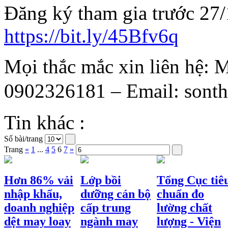
Đăng ký tham gia trước 27/
https://bit.ly/45Bfv6q
Mọi thắc mắc xin liên hệ:
0902326181 – Email: sonth
Tin khác :
Số bài/trang
Trang
«
1
...
4
5
6
7
»
Hơn 86% vải
Lớp bồi
Tổng Cục tiê
nhập khẩu,
dưỡng cán bộ
chuẩn đo
doanh nghiệp
cấp trung
lường chất
dệt may loay
ngành may
lượng - Viện