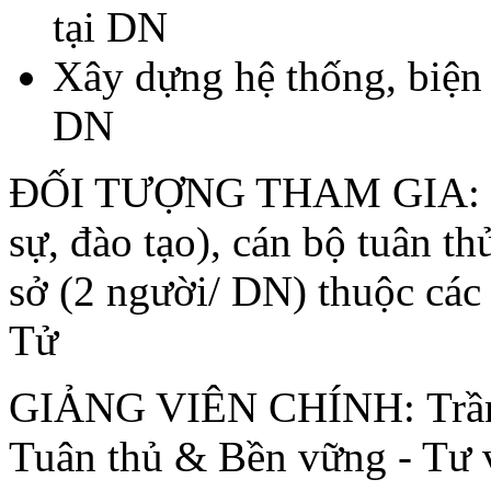
tại DN
Xây dựng hệ thống, biệ
DN
ĐỐI TƯỢNG THAM GIA:
sự, đào tạo), cán bộ tuân th
sở (2 người/ DN)
thuộc cá
Tử
GIẢNG VIÊN CHÍNH:
Trầ
Tuân thủ & Bền vững - Tư 