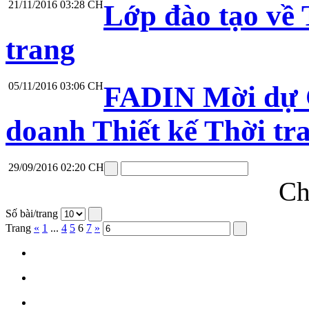
21/11/2016 03:28 CH
Lớp đào tạo về 
trang
05/11/2016 03:06 CH
FADIN Mời dự C
doanh Thiết kế Thời tr
29/09/2016 02:20 CH
Ch
Số bài/trang
Trang
«
1
...
4
5
6
7
»