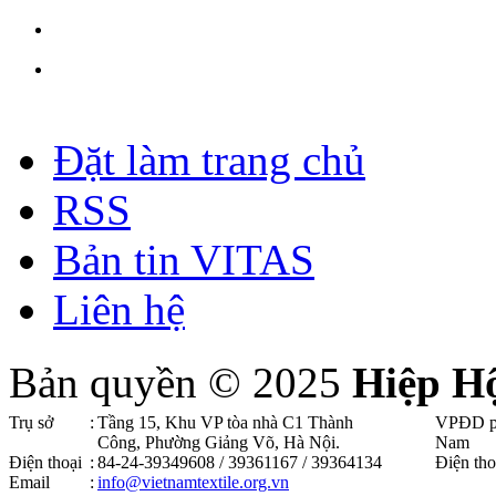
Đặt làm trang chủ
RSS
Bản tin VITAS
Liên hệ
Bản quyền © 2025
Hiệp H
Trụ sở
:
Tầng 15, Khu VP tòa nhà C1 Thành
VPĐD p
Công, Phường Giảng Võ, Hà Nội .
Nam
Điện thoại
:
84-24-39349608 / 39361167 / 39364134
Điện tho
Email
:
info@vietnamtextile.org.vn