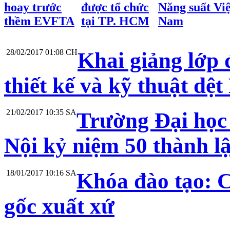
hoay trước
được tổ chức
Năng suất Việ
thềm EVFTA
tại TP. HCM
Nam
28/02/2017 01:08 CH
Khai giảng lớp 
thiết kế và kỹ thuật dệ
21/02/2017 10:35 SA
Trường Đại học
Nội kỷ niệm 50 thành l
18/01/2017 10:16 SA
Khóa đào tạo: 
gốc xuất xứ