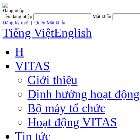
Đăng nhập
Tên đăng nhập
Mật khẩu
Đăng ký mới
|
Quên Mật khẩu
Tiếng Việt
English
H
VITAS
Giới thiệu
Định hướng hoạt động
Bộ máy tổ chức
Hoạt động VITAS
Tin tức