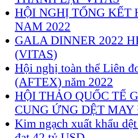
HỘI NGHỊ TỔNG KẾT 
NAM 2022
GALA DINNER 2022 H
(VITAS)
Hội nghị toàn thể Liên
(AFTEX) năm 2022
HỘI THẢO QUỐC TẾ G
CUNG ỨNG DỆT MAY 
Kim ngạch xuất khẩu dệ
đạt 42 tỷ USD