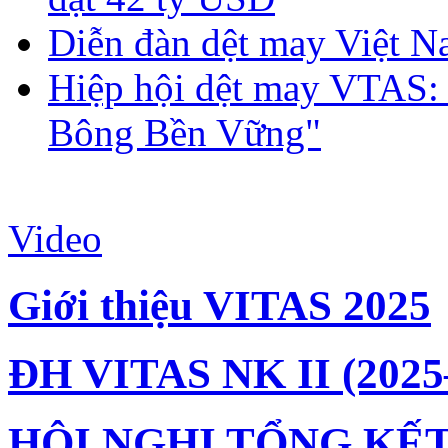
Diễn đàn dệt may Việt N
Hiệp hội dệt may VTAS:
Bông Bền Vững"
Video
Giới thiệu VITAS 2025
ĐH VITAS NK II (2025
HỘI NGHỊ TỔNG KẾT