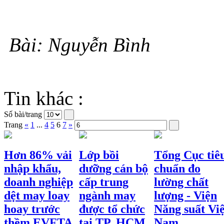
Bài: Nguyễn Bình
Tin khác :
Số bài/trang
Trang
«
1
...
4
5
6
7
»
Hơn 86% vải
Lớp bồi
Tổng Cục tiê
nhập khẩu,
dưỡng cán bộ
chuẩn đo
doanh nghiệp
cấp trung
lường chất
dệt may loay
ngành may
lượng - Viện
hoay trước
được tổ chức
Năng suất Việ
thềm EVFTA
tại TP. HCM
Nam