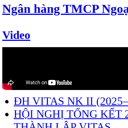
Ngân hàng TMCP Ngoạ
Video
ĐH VITAS NK II (2025–
HỘI NGHỊ TỔNG KẾT 
THÀNH LẬP VITAS