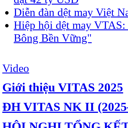
Diễn đàn dệt may Việt N
Hiệp hội dệt may VTAS:
Bông Bền Vững"
Video
Giới thiệu VITAS 2025
ĐH VITAS NK II (2025
HỘI NGHỊ TỔNG KẾT