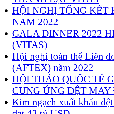
HỘI NGHỊ TỔNG KẾT 
NAM 2022
GALA DINNER 2022 H
(VITAS)
Hội nghị toàn thể Liên
(AFTEX) năm 2022
HỘI THẢO QUỐC TẾ G
CUNG ỨNG DỆT MAY 
Kim ngạch xuất khẩu dệ
đạt 42 tỷ USD