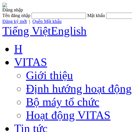
Đăng nhập
Tên đăng nhập
Mật khẩu
Đăng ký mới
|
Quên Mật khẩu
Tiếng Việt
English
H
VITAS
Giới thiệu
Định hướng hoạt động
Bộ máy tổ chức
Hoạt động VITAS
Tin tức