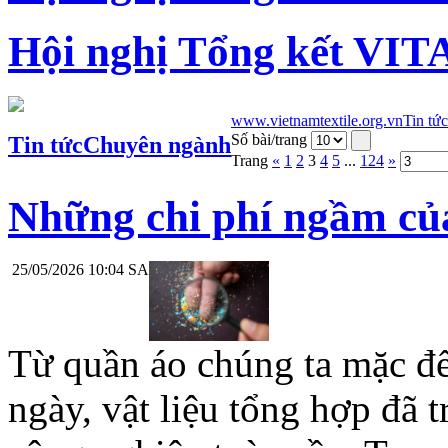
Hội nghị Tổng kết VIT
www.vietnamtextile.org.vn
Tin tức
Số bài/trang
Tin tức
Chuyên ngành
Trang
«
1
2
3
4
5
...
124
»
Những chi phí ngầm của
25/05/2026 10:04 SA
Từ quần áo chúng ta mặc đ
ngày, vật liệu tổng hợp đã 