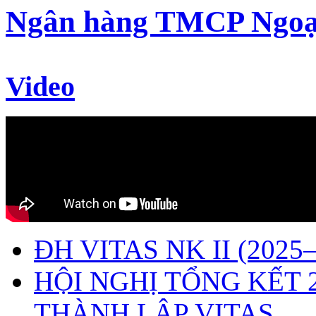
Ngân hàng TMCP Ngoạ
Video
ĐH VITAS NK II (2025–
HỘI NGHỊ TỔNG KẾT 
THÀNH LẬP VITAS