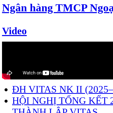
Ngân hàng TMCP Ngoạ
Video
ĐH VITAS NK II (2025–
HỘI NGHỊ TỔNG KẾT 
THÀNH LẬP VITAS