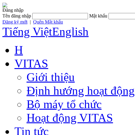
Đăng nhập
Tên đăng nhập
Mật khẩu
Đăng ký mới
|
Quên Mật khẩu
Tiếng Việt
English
H
VITAS
Giới thiệu
Định hướng hoạt động
Bộ máy tổ chức
Hoạt động VITAS
Tin tức