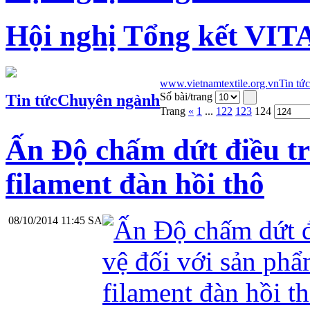
Hội nghị Tổng kết VIT
www.vietnamtextile.org.vn
Tin tức
Số bài/trang
Tin tức
Chuyên ngành
Trang
«
1
...
122
123
124
Ấn Độ chấm dứt điều tr
filament đàn hồi thô
08/10/2014 11:45 SA