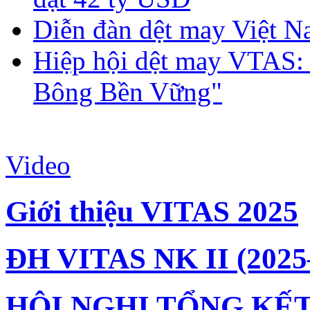
Diễn đàn dệt may Việt N
Hiệp hội dệt may VTAS:
Bông Bền Vững"
Video
Giới thiệu VITAS 2025
ĐH VITAS NK II (2025
HỘI NGHỊ TỔNG KẾT