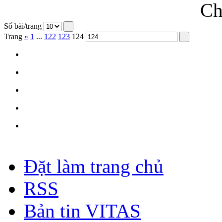
Ch
Số bài/trang
Trang
«
1
...
122
123
124
Đặt làm trang chủ
RSS
Bản tin VITAS