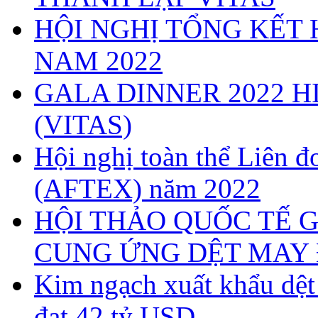
HỘI NGHỊ TỔNG KẾT 
NAM 2022
GALA DINNER 2022 H
(VITAS)
Hội nghị toàn thể Liên
(AFTEX) năm 2022
HỘI THẢO QUỐC TẾ G
CUNG ỨNG DỆT MAY 
Kim ngạch xuất khẩu dệ
đạt 42 tỷ USD