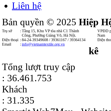
Liên hệ
Bản quyền © 2025
Hiệp H
Trụ sở
:
Tầng 15, Khu VP tòa nhà C1 Thành
VPĐD p
Công, Phường Giảng Võ, Hà Nội .
Nam
Điện thoại
:
84-24-39349608 / 39361167 / 39364134
Điện tho
Email
:
info@vietnamtextile.org.vn
kê
Tổng lượt truy cập
: 36.461.753
Khách
: 31.335