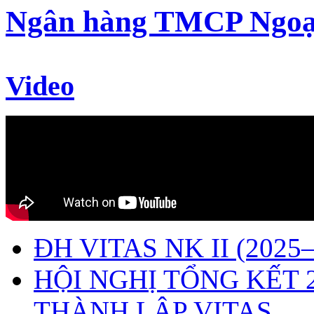
Ngân hàng TMCP Ngoạ
Video
ĐH VITAS NK II (2025–
HỘI NGHỊ TỔNG KẾT 
THÀNH LẬP VITAS