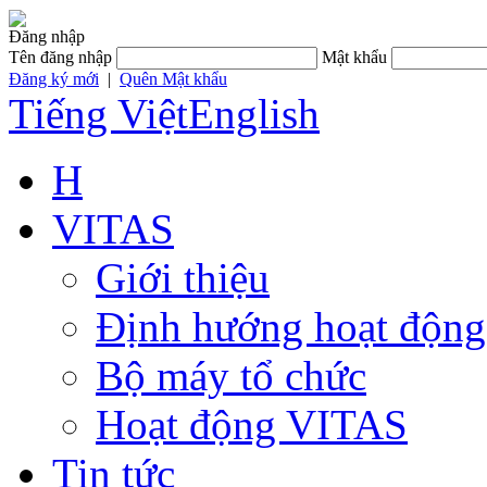
Đăng nhập
Tên đăng nhập
Mật khẩu
Đăng ký mới
|
Quên Mật khẩu
Tiếng Việt
English
H
VITAS
Giới thiệu
Định hướng hoạt động
Bộ máy tổ chức
Hoạt động VITAS
Tin tức