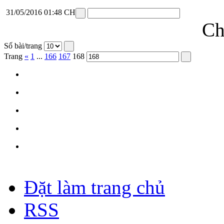
31/05/2016 01:48 CH
Ch
Số bài/trang
Trang
«
1
...
166
167
168
Đặt làm trang chủ
RSS