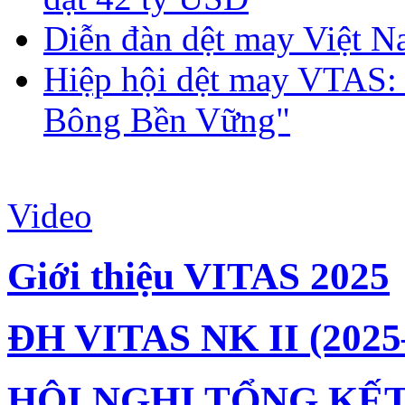
Diễn đàn dệt may Việt N
Hiệp hội dệt may VTAS:
Bông Bền Vững"
Video
Giới thiệu VITAS 2025
ĐH VITAS NK II (2025
HỘI NGHỊ TỔNG KẾT