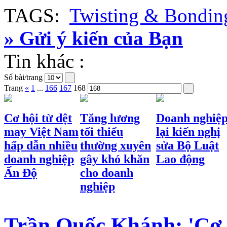
TAGS:
Twisting & Bondin
» Gửi ý kiến của Bạn
Tin khác :
Số bài/trang
Trang
«
1
...
166
167
168
Cơ hội từ dệt
Tăng lương
Doanh nghiệ
may Việt Nam
tối thiểu
lại kiến nghị
hấp dẫn nhiều
thường xuyên
sửa Bộ Luật
doanh nghiệp
gây khó khăn
Lao động
Ấn Độ
cho doanh
nghiệp
Trần Quốc Khánh: 'Cơ h