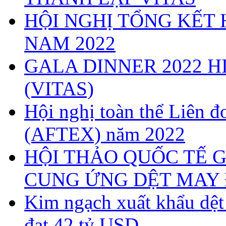
HỘI NGHỊ TỔNG KẾT 
NAM 2022
GALA DINNER 2022 H
(VITAS)
Hội nghị toàn thể Liên
(AFTEX) năm 2022
HỘI THẢO QUỐC TẾ G
CUNG ỨNG DỆT MAY 
Kim ngạch xuất khẩu dệ
đạt 42 tỷ USD