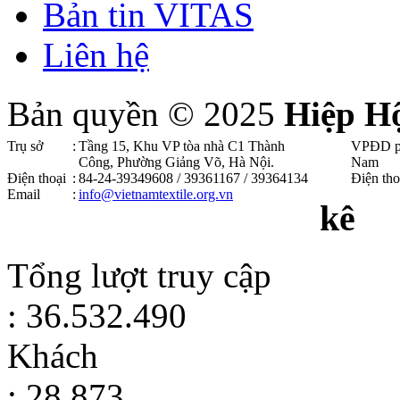
Bản tin VITAS
Liên hệ
Bản quyền © 2025
Hiệp H
Trụ sở
:
Tầng 15, Khu VP tòa nhà C1 Thành
VPĐD p
Công, Phường Giảng Võ, Hà Nội .
Nam
Điện thoại
:
84-24-39349608 / 39361167 / 39364134
Điện tho
Email
:
info@vietnamtextile.org.vn
kê
Tổng lượt truy cập
: 36.532.490
Khách
: 28.873