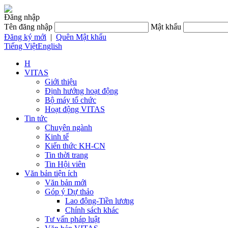
Đăng nhập
Tên đăng nhập
Mật khẩu
Đăng ký mới
|
Quên Mật khẩu
Tiếng Việt
English
H
VITAS
Giới thiệu
Định hướng hoạt động
Bộ máy tổ chức
Hoạt động VITAS
Tin tức
Chuyên ngành
Kinh tế
Kiến thức KH-CN
Tin thời trang
Tin Hội viên
Văn bản tiện ích
Văn bản mới
Góp ý Dự thảo
Lao động-Tiền lương
Chính sách khác
Tư vấn pháp luật