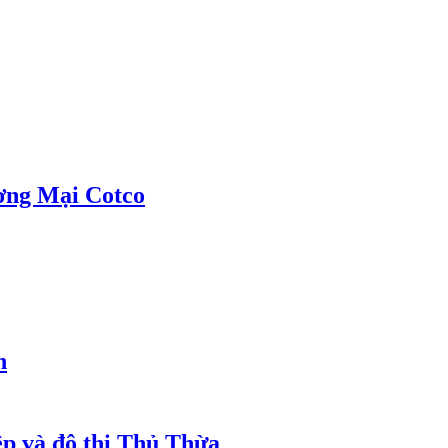
ơng Mại Cotco
h
ệp và đô thị Thủ Thừa