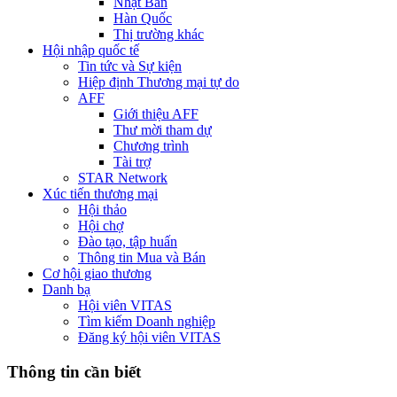
Nhật Bản
Hàn Quốc
Thị trường khác
Hội nhập quốc tế
Tin tức và Sự kiện
Hiệp định Thương mại tự do
AFF
Giới thiệu AFF
Thư mời tham dự
Chương trình
Tài trợ
STAR Network
Xúc tiến thương mại
Hội thảo
Hội chợ
Đào tạo, tập huấn
Thông tin Mua và Bán
Cơ hội giao thương
Danh bạ
Hội viên VITAS
Tìm kiếm Doanh nghiệp
Đăng ký hội viên VITAS
Thông tin cần biết