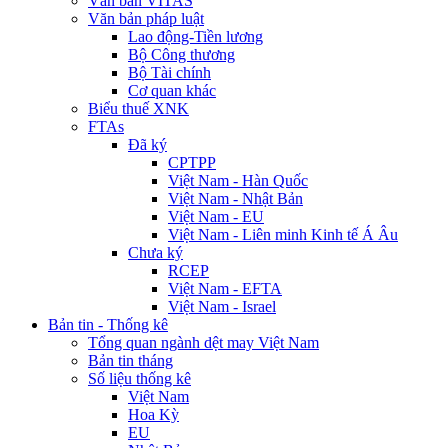
Văn bản VITAS
Văn bản pháp luật
Lao động-Tiền lương
Bộ Công thương
Bộ Tài chính
Cơ quan khác
Biểu thuế XNK
FTAs
Đã ký
CPTPP
Việt Nam - Hàn Quốc
Việt Nam - Nhật Bản
Việt Nam - EU
Việt Nam - Liên minh Kinh tế Á Âu
Chưa ký
RCEP
Việt Nam - EFTA
Việt Nam - Israel
Bản tin - Thống kê
Tổng quan ngành dệt may Việt Nam
Bản tin tháng
Số liệu thống kê
Việt Nam
Hoa Kỳ
EU