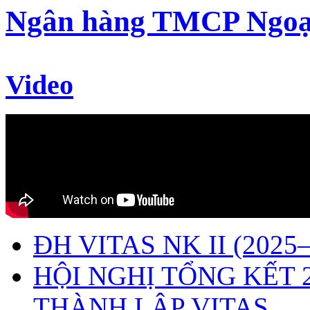
Ngân hàng TMCP Ngoạ
Video
ĐH VITAS NK II (2025–
HỘI NGHỊ TỔNG KẾT 
THÀNH LẬP VITAS