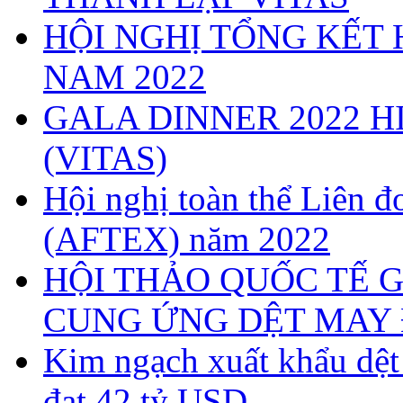
HỘI NGHỊ TỔNG KẾT 
NAM 2022
GALA DINNER 2022 H
(VITAS)
Hội nghị toàn thể Liên
(AFTEX) năm 2022
HỘI THẢO QUỐC TẾ G
CUNG ỨNG DỆT MAY 
Kim ngạch xuất khẩu dệ
đạt 42 tỷ USD