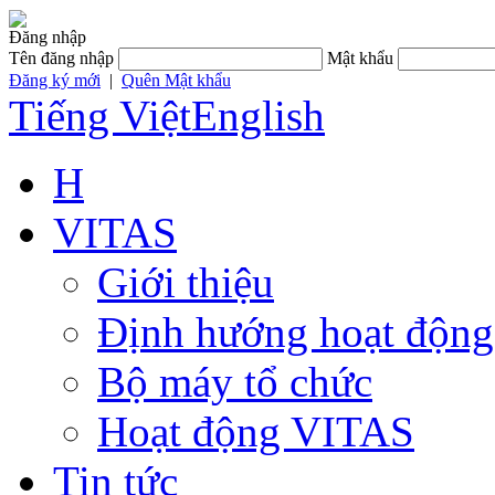
Đăng nhập
Tên đăng nhập
Mật khẩu
Đăng ký mới
|
Quên Mật khẩu
Tiếng Việt
English
H
VITAS
Giới thiệu
Định hướng hoạt động
Bộ máy tổ chức
Hoạt động VITAS
Tin tức