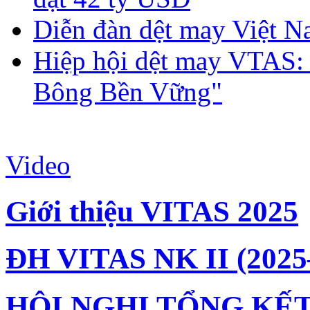
Diễn đàn dệt may Việt N
Hiệp hội dệt may VTAS:
Bông Bền Vững"
Video
Giới thiệu VITAS 2025
ĐH VITAS NK II (2025
HỘI NGHỊ TỔNG KẾT