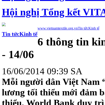
Hội nghị Tổng kết VIT
www.vietnamtextile.org.vn
Tin tức
Kinh tế
Tin tức
Kinh tế
6 thông tin ki
- 14/06
16/06/2014 09:39 SA
Mỗi người dân Việt Nam 
lương tối thiểu mới đảm 
thiểu, World Bank duy tr