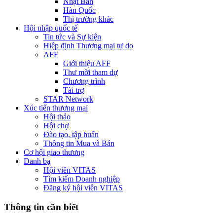
Nhật Bản
Hàn Quốc
Thị trường khác
Hội nhập quốc tế
Tin tức và Sự kiện
Hiệp định Thương mại tự do
AFF
Giới thiệu AFF
Thư mời tham dự
Chương trình
Tài trợ
STAR Network
Xúc tiến thương mại
Hội thảo
Hội chợ
Đào tạo, tập huấn
Thông tin Mua và Bán
Cơ hội giao thương
Danh bạ
Hội viên VITAS
Tìm kiếm Doanh nghiệp
Đăng ký hội viên VITAS
Thông tin cần biết