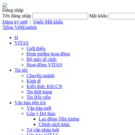
Đăng nhập
Tên đăng nhập
Mật khẩu
Đăng ký mới
|
Quên Mật khẩu
Tiếng Việt
English
H
VITAS
Giới thiệu
Định hướng hoạt động
Bộ máy tổ chức
Hoạt động VITAS
Tin tức
Chuyên ngành
Kinh tế
Kiến thức KH-CN
Tin thời trang
Tin Hội viên
Văn bản tiện ích
Văn bản mới
Góp ý Dự thảo
Lao động-Tiền lương
Chính sách khác
Tư vấn pháp luật