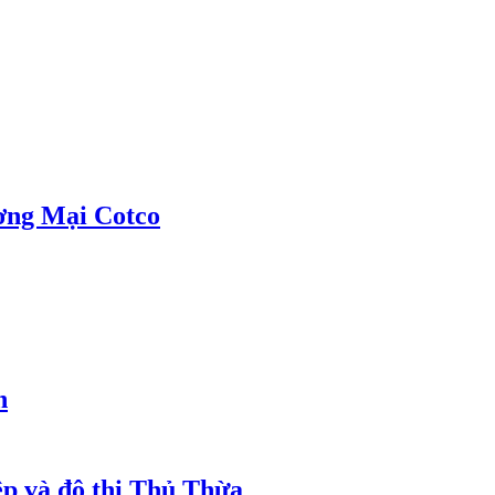
ơng Mại Cotco
h
ệp và đô thị Thủ Thừa