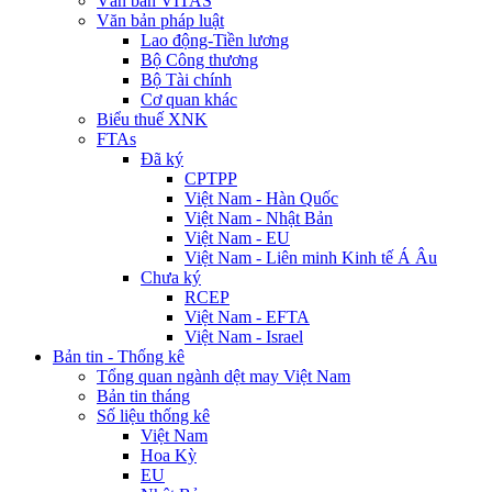
Văn bản VITAS
Văn bản pháp luật
Lao động-Tiền lương
Bộ Công thương
Bộ Tài chính
Cơ quan khác
Biểu thuế XNK
FTAs
Đã ký
CPTPP
Việt Nam - Hàn Quốc
Việt Nam - Nhật Bản
Việt Nam - EU
Việt Nam - Liên minh Kinh tế Á Âu
Chưa ký
RCEP
Việt Nam - EFTA
Việt Nam - Israel
Bản tin - Thống kê
Tổng quan ngành dệt may Việt Nam
Bản tin tháng
Số liệu thống kê
Việt Nam
Hoa Kỳ
EU