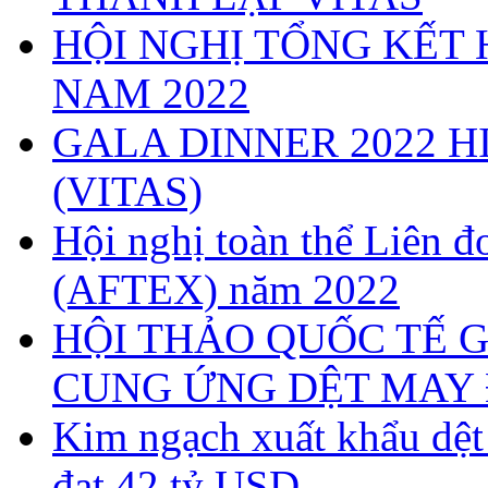
HỘI NGHỊ TỔNG KẾT 
NAM 2022
GALA DINNER 2022 H
(VITAS)
Hội nghị toàn thể Liên
(AFTEX) năm 2022
HỘI THẢO QUỐC TẾ G
CUNG ỨNG DỆT MAY 
Kim ngạch xuất khẩu dệ
đạt 42 tỷ USD