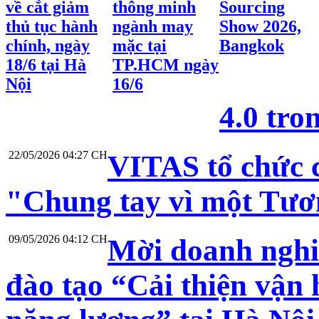
về cắt giảm
thông minh
Sourcing
thủ tục hành
ngành may
Show 2026,
chính, ngày
mặc tại
Bangkok
18/6 tại Hà
TP.HCM ngày
Nội
16/6
4.0 tr
22/05/2026 04:27 CH
VITAS tổ chức 
"Chung tay vì một Tươ
09/05/2026 04:12 CH
Mời doanh nghi
đào tạo “Cải thiện vận 