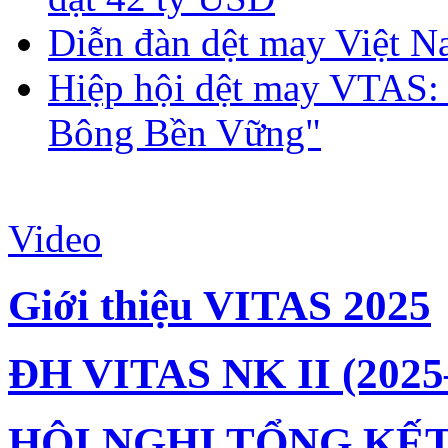
Diễn đàn dệt may Việt N
Hiệp hội dệt may VTAS:
Bông Bền Vững"
Video
Giới thiệu VITAS 2025
ĐH VITAS NK II (2025
HỘI NGHỊ TỔNG KẾT