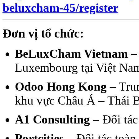
beluxcham-45/register
Đơn vị tổ chức:
BeLuxCham Vietnam
– 
Luxembourg tại Việt Na
Odoo Hong Kong
– Trun
khu vực Châu Á – Thái 
A1 Consulting
– Đối tác
Portcities
– Đối tác toàn