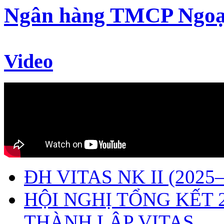
Ngân hàng TMCP Ngoạ
Video
ĐH VITAS NK II (2025–
HỘI NGHỊ TỔNG KẾT 
THÀNH LẬP VITAS