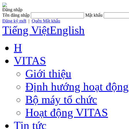
Đăng nhập
Tên đăng nhập
Mật khẩu
Đăng ký mới
|
Quên Mật khẩu
Tiếng Việt
English
H
VITAS
Giới thiệu
Định hướng hoạt động
Bộ máy tổ chức
Hoạt động VITAS
Tin tức