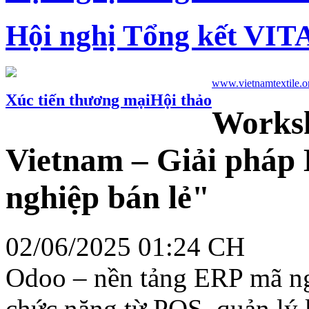
Hội nghị Tổng kết VIT
www.vietnamtextile.o
Xúc tiến thương mại
Hội thảo
Worksh
Vietnam – Giải pháp 
nghiệp bán lẻ"
02/06/2025 01:24 CH
Odoo – nền tảng ERP mã ng
chức năng từ POS, quản lý