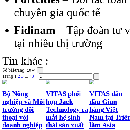
chuyên gia quốc tế
Fidinam
– Tập đoàn tư v
tại nhiều thị trường
Tin khác :
Số bài/trang
Trang
1
2
3
...
43
»
Bộ Nông
VITAS phối
VITAS dẫn
nghiệp và Môi
hợp Jack
đầu Gian
trường đối
Technology ra
hàng Việt
thoại với
mắt hệ sinh
Nam tại Triể
doanh nghiệp
thái sản xuất
lãm Asia