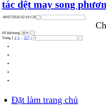
tác dệt may song phươ
06/07/2026 02:16 CH
Ch
Số bài/trang
Trang
1
2
3
...
227
»
Đặt làm trang chủ