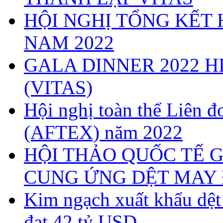
HỘI NGHỊ TỔNG KẾT 
NAM 2022
GALA DINNER 2022 H
(VITAS)
Hội nghị toàn thể Liên
(AFTEX) năm 2022
HỘI THẢO QUỐC TẾ G
CUNG ỨNG DỆT MAY 
Kim ngạch xuất khẩu dệ
đạt 42 tỷ USD