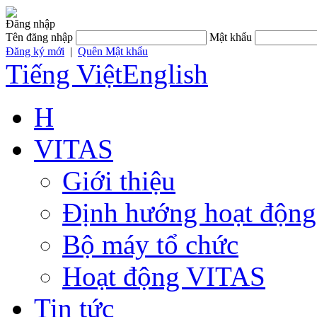
Đăng nhập
Tên đăng nhập
Mật khẩu
Đăng ký mới
|
Quên Mật khẩu
Tiếng Việt
English
H
VITAS
Giới thiệu
Định hướng hoạt động
Bộ máy tổ chức
Hoạt động VITAS
Tin tức