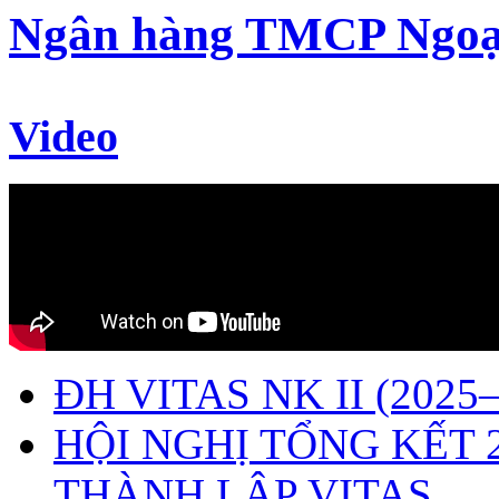
Ngân hàng TMCP Ngoạ
Video
ĐH VITAS NK II (2025–
HỘI NGHỊ TỔNG KẾT 
THÀNH LẬP VITAS