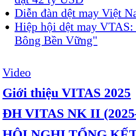
Diễn đàn dệt may Việt N
Hiệp hội dệt may VTAS:
Bông Bền Vững"
Video
Giới thiệu VITAS 2025
ĐH VITAS NK II (2025
HỘI NGHỊ TỔNG KẾT