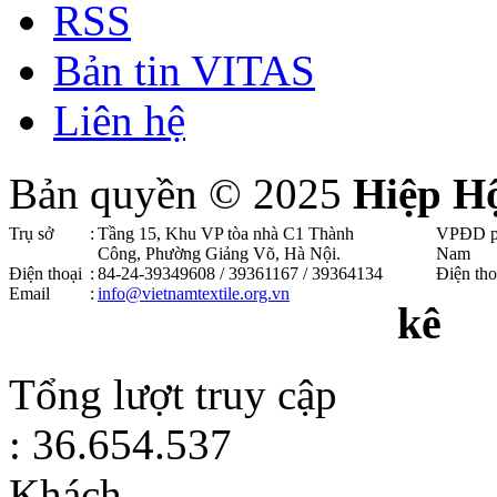
RSS
Bản tin VITAS
Liên hệ
Bản quyền © 2025
Hiệp H
Trụ sở
:
Tầng 15, Khu VP tòa nhà C1 Thành
VPĐD p
Công, Phường Giảng Võ, Hà Nội .
Nam
Điện thoại
:
84-24-39349608 / 39361167 / 39364134
Điện tho
Email
:
info@vietnamtextile.org.vn
kê
Tổng lượt truy cập
: 36.654.537
Khách