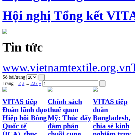
Hội nghị Tổng kết VIT
Tin tức
www.vietnamtextile.org.vn
Số bài/trang
Trang
1
2
3
...
227
»
VITAS tiếp
Chính sách
VITAS tiếp
Đoàn lãnh đạo
thuế quan
đoàn
Hiệp hội Bông
Mỹ: Thúc đẩy
Bangladesh,
Quốc tế
đàm phán
chia sẻ kinh
(ICA), thúc
chuỗi cung
nghiệm truy