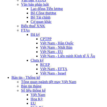
Văn bản VITAS
Văn bản pháp luật
Lao động-Tiền lương
Bộ Công thương
Bộ Tài chính
Cơ quan khác
Biểu thuế XNK
FTAs
Đã ký
CPTPP
Việt Nam - Hàn Quốc
Việt Nam - Nhật Bản
Việt Nam - EU
Việt Nam - Liên minh Kinh tế Á Âu
Chưa ký
RCEP
Việt Nam - EFTA
Việt Nam - Israel
Bản tin - Thống kê
Tổng quan ngành dệt may Việt Nam
Bản tin tháng
Số liệu thống kê
Việt Nam
Hoa Kỳ
EU