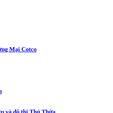
ơng Mại Cotco
h
ệp và đô thị Thủ Thừa