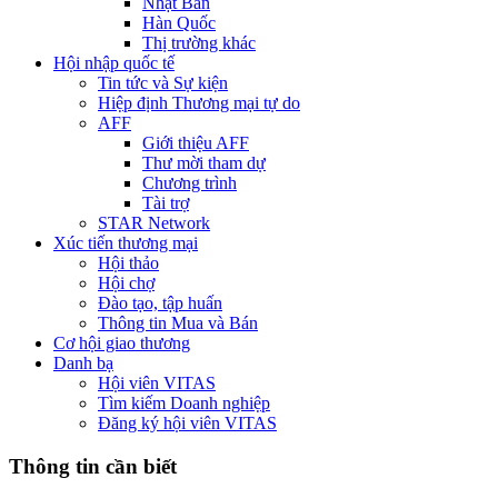
Nhật Bản
Hàn Quốc
Thị trường khác
Hội nhập quốc tế
Tin tức và Sự kiện
Hiệp định Thương mại tự do
AFF
Giới thiệu AFF
Thư mời tham dự
Chương trình
Tài trợ
STAR Network
Xúc tiến thương mại
Hội thảo
Hội chợ
Đào tạo, tập huấn
Thông tin Mua và Bán
Cơ hội giao thương
Danh bạ
Hội viên VITAS
Tìm kiếm Doanh nghiệp
Đăng ký hội viên VITAS
Thông tin cần biết