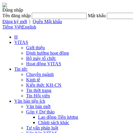
Đăng nhập
Tên đăng nhập
Mật khẩu
Đăng ký mới
|
Quên Mật khẩu
Tiếng Việt
English
H
VITAS
Giới thiệu
Định hướng hoạt động
Bộ máy tổ chức
Hoạt động VITAS
Tin tức
Chuyên ngành
Kinh tế
Kiến thức KH-CN
Tin thời trang
Tin Hội viên
Văn bản tiện ích
Văn bản mới
Góp ý Dự thảo
Lao động-Tiền lương
Chính sách khác
Tư vấn pháp luật