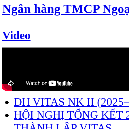
Ngân hàng TMCP Ngoạ
Video
ĐH VITAS NK II (2025–
HỘI NGHỊ TỔNG KẾT 
THÀNH LẬP VITAS