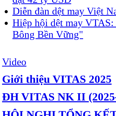
Diễn đàn dệt may Việt N
Hiệp hội dệt may VTAS:
Bông Bền Vững"
Video
Giới thiệu VITAS 2025
ĐH VITAS NK II (2025
HỘI NGHỊ TỔNG KẾT