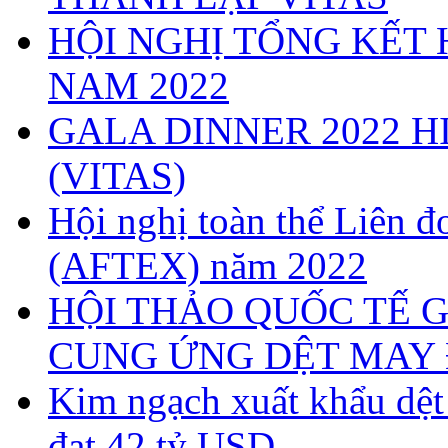
HỘI NGHỊ TỔNG KẾT 
NAM 2022
GALA DINNER 2022 H
(VITAS)
Hội nghị toàn thể Liên
(AFTEX) năm 2022
HỘI THẢO QUỐC TẾ G
CUNG ỨNG DỆT MAY 
Kim ngạch xuất khẩu dệ
đạt 42 tỷ USD