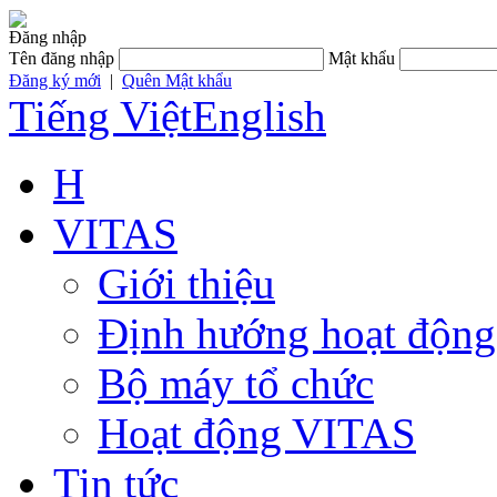
Đăng nhập
Tên đăng nhập
Mật khẩu
Đăng ký mới
|
Quên Mật khẩu
Tiếng Việt
English
H
VITAS
Giới thiệu
Định hướng hoạt động
Bộ máy tổ chức
Hoạt động VITAS
Tin tức