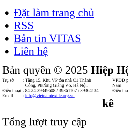
Đặt làm trang chủ
RSS
Bản tin VITAS
Liên hệ
Bản quyền © 2025
Hiệp H
Trụ sở
:
Tầng 15, Khu VP tòa nhà C1 Thành
VPĐD p
Công, Phường Giảng Võ, Hà Nội .
Nam
Điện thoại
:
84-24-39349608 / 39361167 / 39364134
Điện tho
Email
:
info@vietnamtextile.org.vn
kê
Tổng lượt truy cập