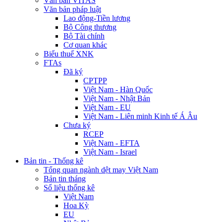
Văn bản VITAS
Văn bản pháp luật
Lao động-Tiền lương
Bộ Công thương
Bộ Tài chính
Cơ quan khác
Biểu thuế XNK
FTAs
Đã ký
CPTPP
Việt Nam - Hàn Quốc
Việt Nam - Nhật Bản
Việt Nam - EU
Việt Nam - Liên minh Kinh tế Á Âu
Chưa ký
RCEP
Việt Nam - EFTA
Việt Nam - Israel
Bản tin - Thống kê
Tổng quan ngành dệt may Việt Nam
Bản tin tháng
Số liệu thống kê
Việt Nam
Hoa Kỳ
EU