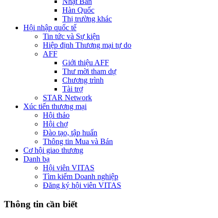
Nhật Bản
Hàn Quốc
Thị trường khác
Hội nhập quốc tế
Tin tức và Sự kiện
Hiệp định Thương mại tự do
AFF
Giới thiệu AFF
Thư mời tham dự
Chương trình
Tài trợ
STAR Network
Xúc tiến thương mại
Hội thảo
Hội chợ
Đào tạo, tập huấn
Thông tin Mua và Bán
Cơ hội giao thương
Danh bạ
Hội viên VITAS
Tìm kiếm Doanh nghiệp
Đăng ký hội viên VITAS
Thông tin cần biết