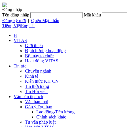
Đăng nhập
Tên đăng nhập
Mật khẩu
Đăng ký mới
|
Quên Mật khẩu
Tiếng Việt
English
H
VITAS
Giới thiệu
Định hướng hoạt động
Bộ máy tổ chức
Hoạt động VITAS
Tin tức
Chuyên ngành
Kinh tế
Kiến thức KH-CN
Tin thời trang
Tin Hội viên
Văn bản tiện ích
Văn bản mới
Góp ý Dự thảo
Lao động-Tiền lương
Chính sách khác
Tư vấn pháp luật