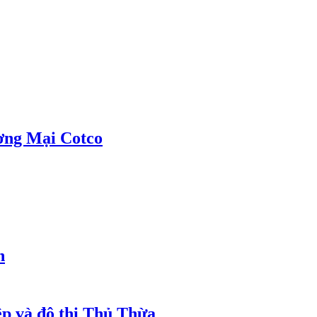
ơng Mại Cotco
h
ệp và đô thị Thủ Thừa