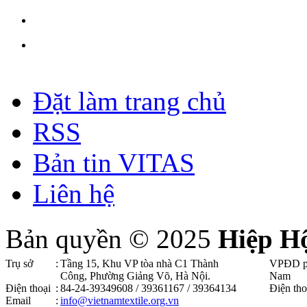
Đặt làm trang chủ
RSS
Bản tin VITAS
Liên hệ
Bản quyền © 2025
Hiệp H
Trụ sở
:
Tầng 15, Khu VP tòa nhà C1 Thành
VPĐD p
Công, Phường Giảng Võ, Hà Nội .
Nam
Điện thoại
:
84-24-39349608 / 39361167 / 39364134
Điện tho
Email
:
info@vietnamtextile.org.vn