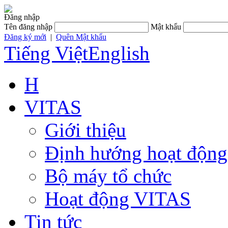
Đăng nhập
Tên đăng nhập
Mật khẩu
Đăng ký mới
|
Quên Mật khẩu
Tiếng Việt
English
H
VITAS
Giới thiệu
Định hướng hoạt động
Bộ máy tổ chức
Hoạt động VITAS
Tin tức