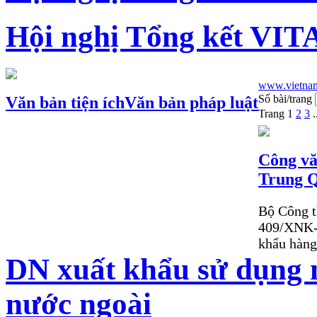
Hội nghị Tổng kết VIT
www.vietnamt
Số bài/trang
Văn bản tiện ích
Văn bản pháp luật
Trang
1
2
3
.
Công vă
Trung Q
Bộ Công t
409/XNK-T
khẩu hàng
DN xuất khẩu sử dụng 
nước ngoài