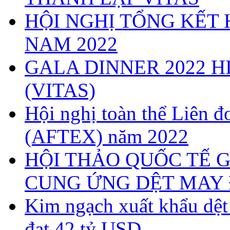
HỘI NGHỊ TỔNG KẾT 
NAM 2022
GALA DINNER 2022 H
(VITAS)
Hội nghị toàn thể Liên
(AFTEX) năm 2022
HỘI THẢO QUỐC TẾ G
CUNG ỨNG DỆT MAY 
Kim ngạch xuất khẩu dệ
đạt 42 tỷ USD