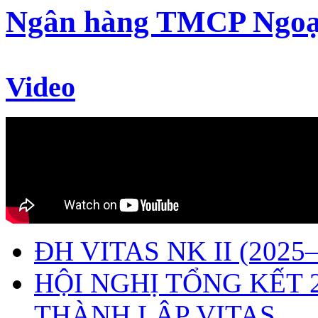
Ngân hàng TMCP Ngoạ
Video
ĐH VITAS NK II (2025–
HỘI NGHỊ TỔNG KẾT 
THÀNH LẬP VITAS