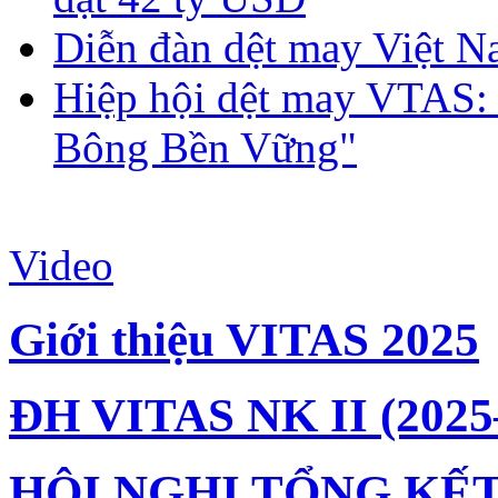
Diễn đàn dệt may Việt N
Hiệp hội dệt may VTAS:
Bông Bền Vững"
Video
Giới thiệu VITAS 2025
ĐH VITAS NK II (2025
HỘI NGHỊ TỔNG KẾT