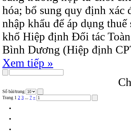
hóa; bổ sung quy định xác 
nhập khẩu để áp dụng thuế s
khổ Hiệp định Đối tác Toàn
Bình Dương (Hiệp định CP
Xem tiếp »
Ch
Số bài/trang
Trang
1
2
3
...
7
»