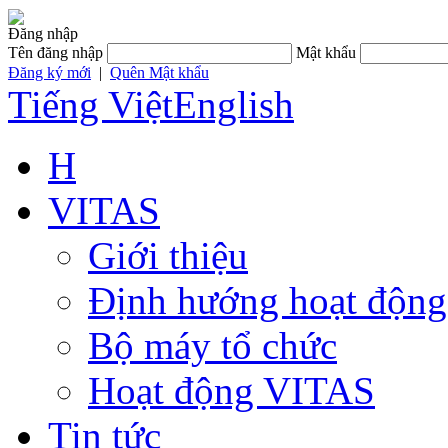
Đăng nhập
Tên đăng nhập
Mật khẩu
Đăng ký mới
|
Quên Mật khẩu
Tiếng Việt
English
H
VITAS
Giới thiệu
Định hướng hoạt động
Bộ máy tổ chức
Hoạt động VITAS
Tin tức