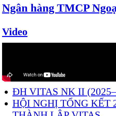
Ngân hàng TMCP Ngoạ
Video
ĐH VITAS NK II (2025–
HỘI NGHỊ TỔNG KẾT 
THÀNH LẬP VITAS