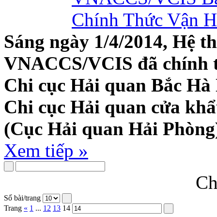
Sáng ngày 1/4/2014, Hệ t
VNACCS/VCIS đã chính thứ
Chi cục Hải quan Bắc Hà 
Chi cục Hải quan cửa khẩ
(Cục Hải quan Hải Phòng
Xem tiếp »
Ch
Số bài/trang
Trang
«
1
...
12
13
14