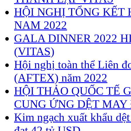
HỘI NGHỊ TỔNG KẾT 
NAM 2022
GALA DINNER 2022 H
(VITAS)
Hội nghị toàn thể Liên
(AFTEX) năm 2022
HỘI THẢO QUỐC TẾ G
CUNG ỨNG DỆT MAY 
Kim ngạch xuất khẩu dệ
đạt 42 tỷ USD