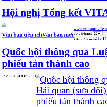
Hội nghị Tổng kết VIT
www.vietnamtextile.o
Số bài/trang
Văn bản tiện ích
Văn bản mới
Trang
«
1
...
12
13
14
Quốc hội thông qua Luậ
phiếu tán thành cao
23/06/2014 03:43 CH