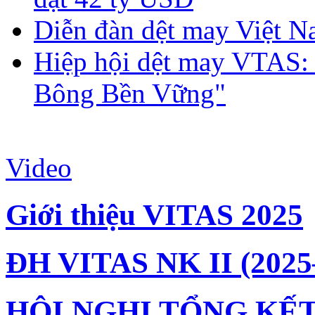
Diễn đàn dệt may Việt N
Hiệp hội dệt may VTAS:
Bông Bền Vững"
Video
Giới thiệu VITAS 2025
ĐH VITAS NK II (2025
HỘI NGHỊ TỔNG KẾT