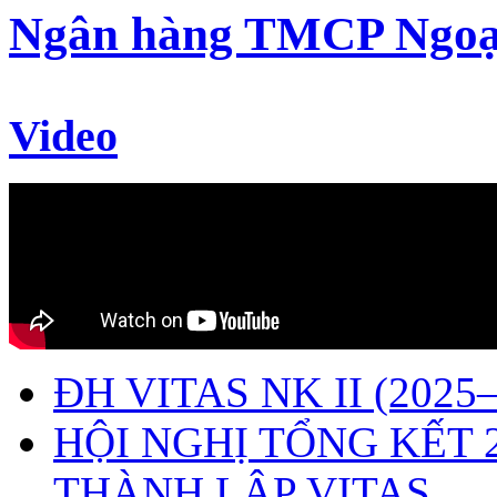
Ngân hàng TMCP Ngoạ
Video
ĐH VITAS NK II (2025–
HỘI NGHỊ TỔNG KẾT 
THÀNH LẬP VITAS