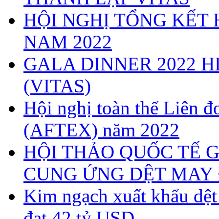
HỘI NGHỊ TỔNG KẾT 
NAM 2022
GALA DINNER 2022 H
(VITAS)
Hội nghị toàn thể Liên
(AFTEX) năm 2022
HỘI THẢO QUỐC TẾ G
CUNG ỨNG DỆT MAY 
Kim ngạch xuất khẩu dệ
đạt 42 tỷ USD