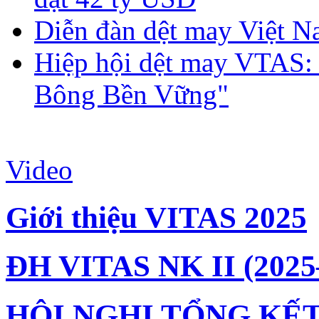
Diễn đàn dệt may Việt N
Hiệp hội dệt may VTAS:
Bông Bền Vững"
Video
Giới thiệu VITAS 2025
ĐH VITAS NK II (2025
HỘI NGHỊ TỔNG KẾT