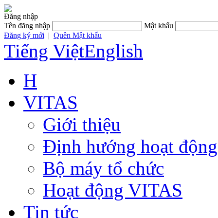
Đăng nhập
Tên đăng nhập
Mật khẩu
Đăng ký mới
|
Quên Mật khẩu
Tiếng Việt
English
H
VITAS
Giới thiệu
Định hướng hoạt động
Bộ máy tổ chức
Hoạt động VITAS
Tin tức