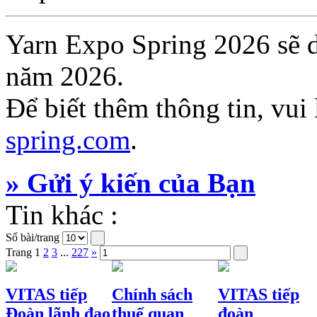
Yarn Expo Spring 2026 sẽ d
năm 2026.
Để biết thêm thông tin, vui
spring.com
.
» Gửi ý kiến của Bạn
Tin khác :
Số bài/trang
Trang
1
2
3
...
227
»
VITAS tiếp
Chính sách
VITAS tiếp
Đoàn lãnh đạo
thuế quan
đoàn