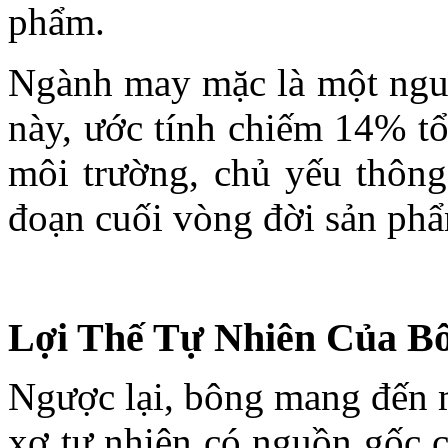
phẩm.
Ngành may mặc là một ngu
này, ước tính chiếm 14% tổ
môi trường, chủ yếu thông 
đoạn cuối vòng đời sản ph
Lợi Thế Tự Nhiên Của B
Ngược lại, bông mang đến m
xơ tự nhiên có nguồn gốc c