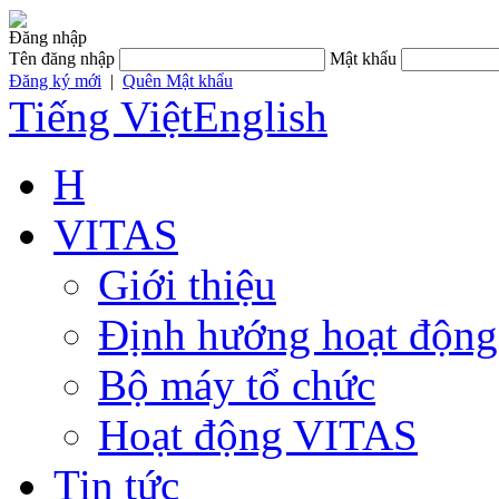
Đăng nhập
Tên đăng nhập
Mật khẩu
Đăng ký mới
|
Quên Mật khẩu
Tiếng Việt
English
H
VITAS
Giới thiệu
Định hướng hoạt động
Bộ máy tổ chức
Hoạt động VITAS
Tin tức