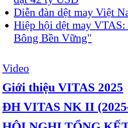
Diễn đàn dệt may Việt N
Hiệp hội dệt may VTAS:
Bông Bền Vững"
Video
Giới thiệu VITAS 2025
ĐH VITAS NK II (2025
HỘI NGHỊ TỔNG KẾT