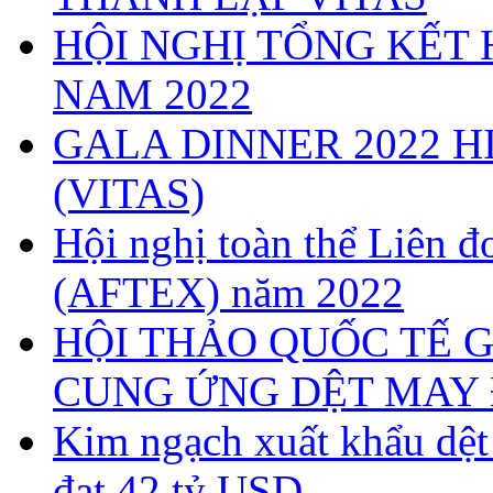
HỘI NGHỊ TỔNG KẾT 
NAM 2022
GALA DINNER 2022 H
(VITAS)
Hội nghị toàn thể Liên
(AFTEX) năm 2022
HỘI THẢO QUỐC TẾ G
CUNG ỨNG DỆT MAY 
Kim ngạch xuất khẩu dệ
đạt 42 tỷ USD