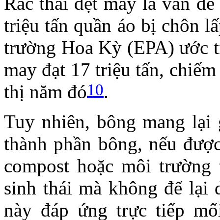
Rác thải dệt may là vấn đề
triệu tấn quần áo bị chôn 
trường Hoa Kỳ (EPA) ước tí
may đạt 17 triệu tấn, chiếm
10
thị năm đó
.
Tuy nhiên, b
ông mang lại 
thành phần bông, nếu được
compost hoặc môi trường t
sinh thái mà không để lại 
này đáp ứng trực tiếp mố