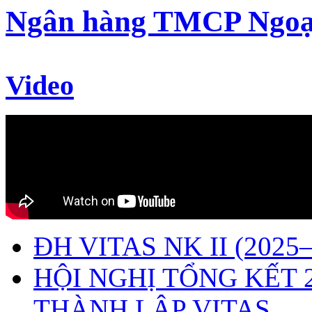
Ngân hàng TMCP Ngoạ
Video
ĐH VITAS NK II (2025–
HỘI NGHỊ TỔNG KẾT 
THÀNH LẬP VITAS