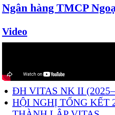
Ngân hàng TMCP Ngoạ
Video
ĐH VITAS NK II (2025–
HỘI NGHỊ TỔNG KẾT 
THÀNH LẬP VITAS