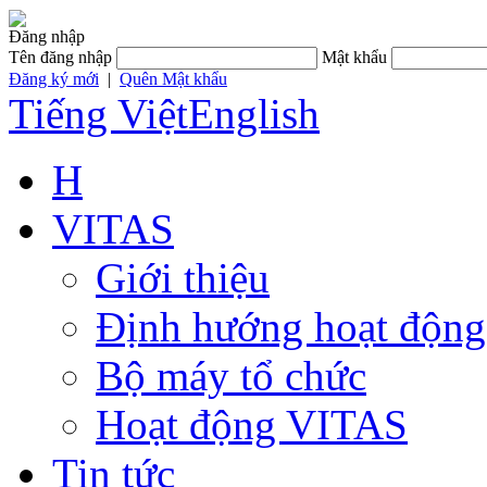
Đăng nhập
Tên đăng nhập
Mật khẩu
Đăng ký mới
|
Quên Mật khẩu
Tiếng Việt
English
H
VITAS
Giới thiệu
Định hướng hoạt động
Bộ máy tổ chức
Hoạt động VITAS
Tin tức