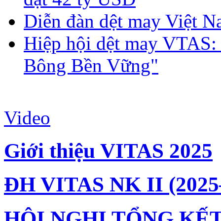
Diễn đàn dệt may Việt N
Hiệp hội dệt may VTAS:
Bông Bền Vững"
Video
Giới thiệu VITAS 2025
ĐH VITAS NK II (2025
HỘI NGHỊ TỔNG KẾT