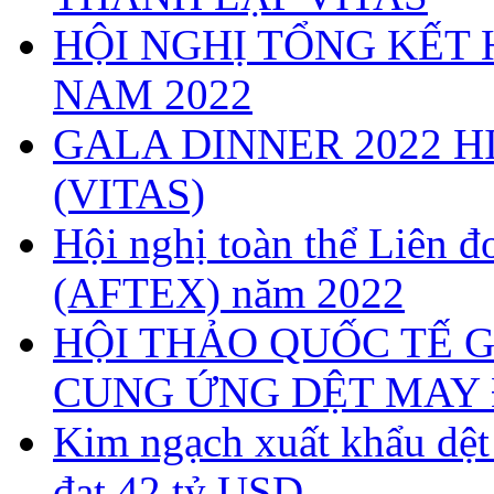
HỘI NGHỊ TỔNG KẾT 
NAM 2022
GALA DINNER 2022 H
(VITAS)
Hội nghị toàn thể Liên
(AFTEX) năm 2022
HỘI THẢO QUỐC TẾ G
CUNG ỨNG DỆT MAY 
Kim ngạch xuất khẩu dệ
đạt 42 tỷ USD