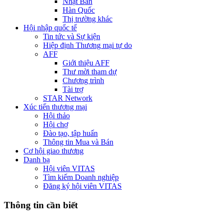
Nhật Bản
Hàn Quốc
Thị trường khác
Hội nhập quốc tế
Tin tức và Sự kiện
Hiệp định Thương mại tự do
AFF
Giới thiệu AFF
Thư mời tham dự
Chương trình
Tài trợ
STAR Network
Xúc tiến thương mại
Hội thảo
Hội chợ
Đào tạo, tập huấn
Thông tin Mua và Bán
Cơ hội giao thương
Danh bạ
Hội viên VITAS
Tìm kiếm Doanh nghiệp
Đăng ký hội viên VITAS
Thông tin cần biết