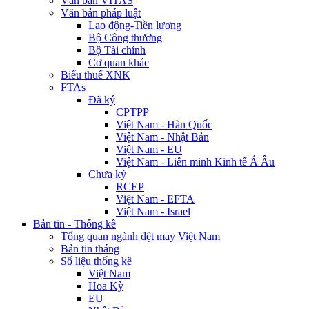
Văn bản VITAS
Văn bản pháp luật
Lao động-Tiền lương
Bộ Công thương
Bộ Tài chính
Cơ quan khác
Biểu thuế XNK
FTAs
Đã ký
CPTPP
Việt Nam - Hàn Quốc
Việt Nam - Nhật Bản
Việt Nam - EU
Việt Nam - Liên minh Kinh tế Á Âu
Chưa ký
RCEP
Việt Nam - EFTA
Việt Nam - Israel
Bản tin - Thống kê
Tổng quan ngành dệt may Việt Nam
Bản tin tháng
Số liệu thống kê
Việt Nam
Hoa Kỳ
EU