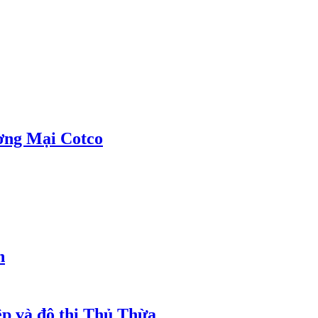
ơng Mại Cotco
h
ệp và đô thị Thủ Thừa