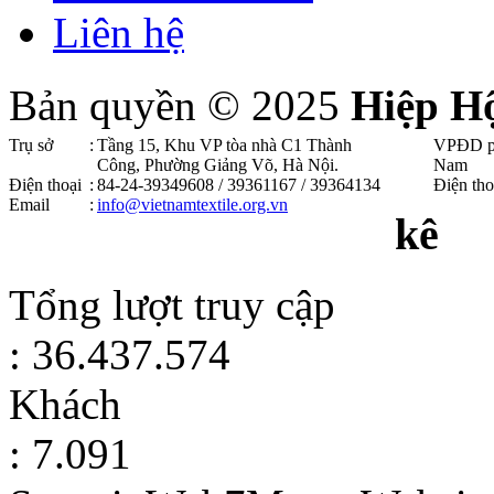
Liên hệ
Bản quyền © 2025
Hiệp H
Trụ sở
:
Tầng 15, Khu VP tòa nhà C1 Thành
VPĐD p
Công, Phường Giảng Võ, Hà Nội .
Nam
Điện thoại
:
84-24-39349608 / 39361167 / 39364134
Điện tho
Email
:
info@vietnamtextile.org.vn
kê
Tổng lượt truy cập
: 36.437.574
Khách
: 7.091