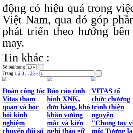
động có hiệu quả trong việc
Việt Nam, qua đó góp phần
phát triển theo hướng bền
may.
Tin khác :
Số bài/trang
Trang
1
2
3
...
36
»
Đoàn công tác
Báo cáo tình
VITAS tổ
Vitas tham
hình XNK,
chức chương
quan và học
đơn hàng, khó
trình thiện
hỏi kinh
khăn vướng
nguyện
nghiệm
mắc và kiến
"Chung tay v
chuyển đổi số
nghị tháo gỡ
một Tương la