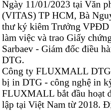
Ngày 11/01/2023 tại Văn p
(VITAS) TP HCM, Bà Nguy
thư ký kiêm Trưởng VPĐD 
làm việc và trao Giấy chứn
Sarbaev - Giám đốc điều
DTG.
Công ty FLUXMALL DTG là 
bị in DTG - công nghệ in kỹ 
FLUXMALL bắt đầu hoạt độ
lập tại Việt Nam từ 2018. Đ