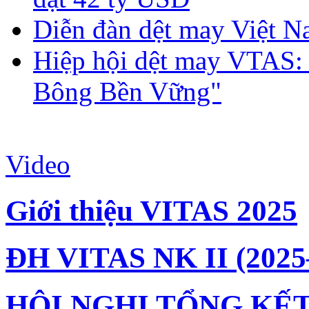
Diễn đàn dệt may Việt N
Hiệp hội dệt may VTAS:
Bông Bền Vững"
Video
Giới thiệu VITAS 2025
ĐH VITAS NK II (2025
HỘI NGHỊ TỔNG KẾT