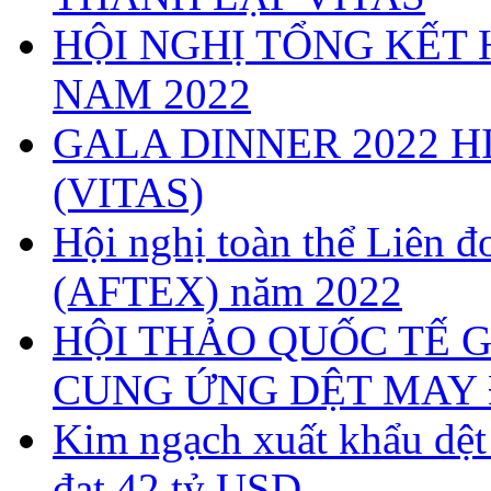
HỘI NGHỊ TỔNG KẾT 
NAM 2022
GALA DINNER 2022 H
(VITAS)
Hội nghị toàn thể Liên
(AFTEX) năm 2022
HỘI THẢO QUỐC TẾ G
CUNG ỨNG DỆT MAY 
Kim ngạch xuất khẩu dệ
đạt 42 tỷ USD