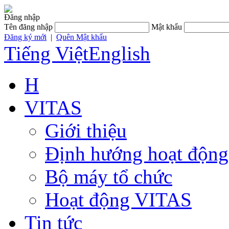
Đăng nhập
Tên đăng nhập
Mật khẩu
Đăng ký mới
|
Quên Mật khẩu
Tiếng Việt
English
H
VITAS
Giới thiệu
Định hướng hoạt động
Bộ máy tổ chức
Hoạt động VITAS
Tin tức