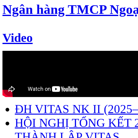
Ngân hàng TMCP Ngoạ
Video
ĐH VITAS NK II (2025–
HỘI NGHỊ TỔNG KẾT 
THÀNH LẬP VITAS